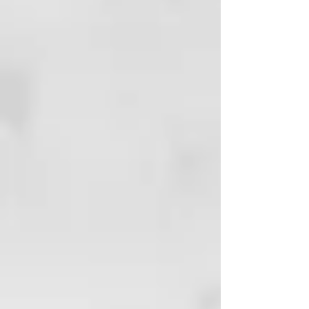
acabado profesional de salón.
Equilibrio entre potencia y
velocidad
Desarrollado por nuestros
ingenieros en colaboración con
estilistas profesionales de ghd,
más de 4.000 consumidores
participaron en las pruebas y el
desarrollo del secador ghd Speed.
Diseñado para ofrecer un secado
ultra-rápido:
hemos probado
cientos de secadores y ninguno se
acerca a la velocidad de ghd
Speed
. Impulsado por nuestro
motor más rápido de última
generación, que gira a 118.000
RPM², ghd Speed genera un flujo
de aire de alta presión de hasta
176 km/h, secando el cabello
rápidamente desde la raíz hasta
las puntas con el equilibrio