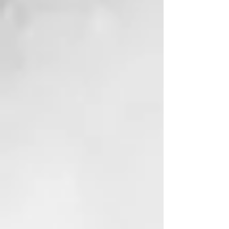
el aire caliente y frío por separado
para elevar las raíces hasta x2,2
veces⁴ así como alisar el cabello
con precisión, manteniéndose frío
al tacto.
Los accesorios adicionales se
venden por separado para ampliar
aún más tus opciones de peinado.
Respaldado por una garantía de 3
años, el secador iónico más rápido
hasta la fecha, ghd Speed, es la
herramienta definitiva para lograr
secados ultra-rápidos, cómodos y
con calidad profesional en cada
uso.
¹ No se detectaron daños térmicos
tras 3 pasadas de secado con un
cepillo plano y una boquilla
concentradora de peinado halo