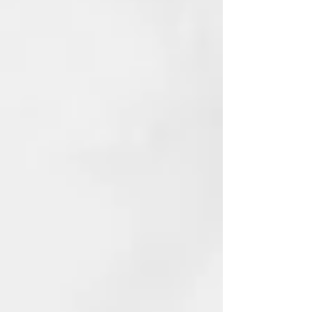
con la temperatura y la velocidad
del ventilador al máximo vs
cabello secado al aire.
² En la velocidad máxima.
⁴ Con el concentrador de peinado
halo y en comparación con el
cabello castaño medio secado al
aire, dependiendo del uso del
consumidor.
⁵ vs ghd Helios.
⁶ vs cabello castaño medio secado
al aire, dependiendo del uso del
consumidor. (53 % en EE. UU.)
CARACTERÍSTICAS
¿Qué boquilla incluye ghd Speed?
ghd Speed incorpora la boquilla
Halo concentradora de
65mm para que puedas disfrutar
de una experiencia de peinado
óptima y conseguir resultados