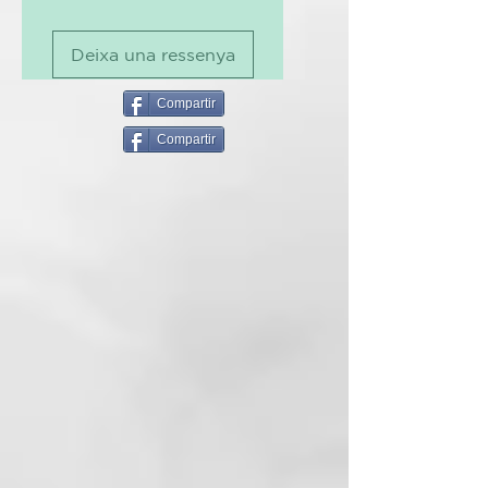
Potencia con control
Sensación de frescura en raíces
Deixa una ressenya
y al tacto
Sin daño por calor¹
Compartir
TECNOLOGÍA
Compartir
Secador de pelo profesional ghd
Speed
Nuestro secador de pelo más
rápido hasta la fecha: descubre
una nueva era del secado con el
secador iónico profesional ghd
Speed, que incorpora la
innovadora tecnología ghd Halo™
con doble flujo de aire, y une
potencia y control para ofrecer
sensación de frescura al tacto, sin
daño por calor¹. Transforma tu
rutina de peinado con un secado
ultra-rápido y resultados
brillantes, suaves y con un