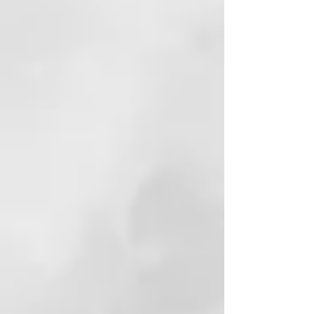
proporcionar un flujo de aire
rápido y concentrado que permite
un secado ultra-rápido y un
acabado profesional suave.
Doble flujo de aire caliente y frío
El doble flujo de aire cuenta con
dos capas: la mayor parte pasa
por el centro y se calienta,
mientras que una capa exterior
más pequeña, permanece fría.
Sensación de frescura
Un halo de aire frío rodea el flujo
de aire caliente, protegiendo tu
cuero cabelludo del calor y
proporcionando una experiencia
de secado más fresca y cómoda,
para que puedas peinar más cerca
de la raíz sin preocupaciones.
Frío al tacto