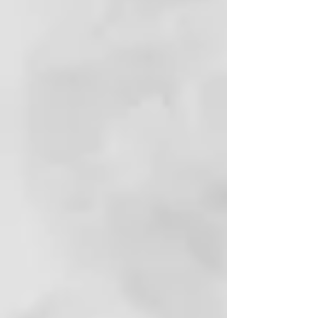
Gracias a la tecnología con doble
flujo de aire ghd Halo™, la
refrigeración activa mantiene el
barril exterior y los accesorios
magnéticos fríos al tacto, lo que
proporciona una experiencia más
cómoda de uso. Mantén la
velocidad a tu gusto,
directamente desde el barril, para
un control preciso y un peinado
sin esfuerzo.
Diseñado por profesionales para
profesionales
ghd Speed ha sido diseñado por
expertos en colaboración con
estilistas profesionales para
ofrecer el equilibrio perfecto entre
potencia, control y velocidad.
Peinados que duran todo el día