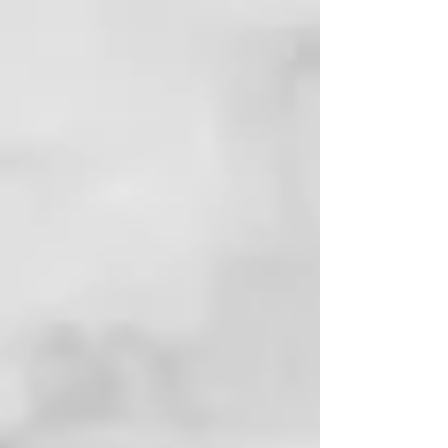
acabados pulidos y con mayor
volumen.
La potencia se une al control con
un diseño inteligente que incluye
cuatro ajustes de temperatura,
cuatro velocidades, shot de aire
frío y una memoria inteligente que
recuerda y bloquea los últimos
ajustes utilizados cuando se
activa el botón de bloqueo,
permitiéndote retomar
exactamente donde lo dejaste y
sacar el máximo partido a tu
secador ghd.
¿Qué incluye la caja de ghd
Speed?
Junto a tu secador ghd Speed
negro, recibirás la boquilla
magnética ghd Halo, con un
diseño contorneado que canaliza