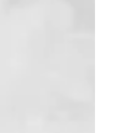
El secador profesional ghd Speed,
alisa y sella la cutícula del cabello
para obtener resultados que
duran todo el día. Con hasta un
56% más de brillo⁶ desde la raíz
hasta las puntas.