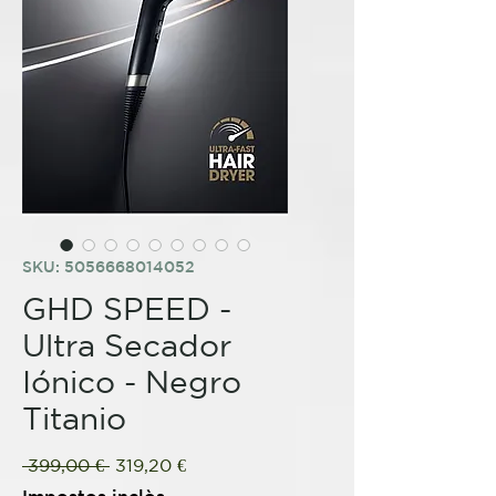
SKU: 5056668014052
GHD SPEED -
Ultra Secador
Iónico - Negro
Titanio
Preu
Preu
 399,00 € 
319,20 €
normal
d'oferta