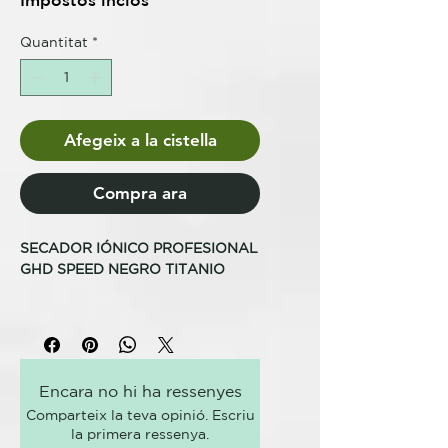
Impostos inclòs
Quantitat
*
Afegeix a la cistella
Compra ara
SECADOR IÓNICO PROFESIONAL
GHD SPEED NEGRO TITANIO
<< AÑADE EL CÓDIGO:
"EXTRAGHD" Y OBTÉN UN 5% DE
DESCUENTO EXTRA >>
Encara no hi ha ressenyes
Secador iónico profesional ultra-
Comparteix la teva opinió. Escriu
rápido con tecnología ghd Halo™
la primera ressenya.
y doble flujo de aire.