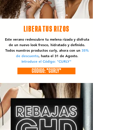
LIBERA TUS RIZOS
Este verano redescubre tu melena rizada y disfruta
de un nuevo look fresco, hidratado y definido.
Todos nuestros productos curly, ahora con un
35%
de descuento
, hasta el 31 de Agosto.
Introduce el Código: "CURLY"
CÓDIGO: "CURLY"