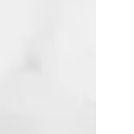
más brillantes y duraderos.
Secador profesional ultra-rápido
El motor más rápido y compacto
de ghd gira a 118.000 rpm² y es un
91% más pequeño⁵.
Tecnología ghd Halo™ con doble
flujo de aire
Un fluoj de aire frío envuelve el
aire caliente para un secado más
rápido, aportando sensación de
frescura en raíz y al tacto sin
daños por calor¹.
Potencia con control
Demasiada potencia provoca
encrespamiento, y demasiado
control un secado más lento. El
equilibrio perfecto se obtiene con
ghd Speed, diseñado para