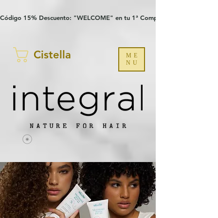
Verification: 97a30386b8a1fa77
G-YHZRM6P8WP
Código 15% Descuento: "WELCOME" en tu 1ª Compra
Cistella
ME
NU