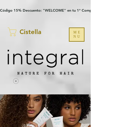
Verification: 97a30386b8a1fa77
G-YHZRM6P8WP
Código 15% Descuento: "WELCOME" en tu 1ª Compra
Cistella
ME
NU