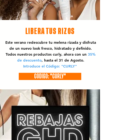
LIBERA TUS RIZOS
Este verano redescubre tu melena rizada y disfruta
de un nuevo look fresco, hidratado y definido.
Todos nuestros productos curly, ahora con un
35%
de descuento
, hasta el 31 de Agosto.
Introduce el Código: "CURLY"
CÓDIGO: "CURLY"