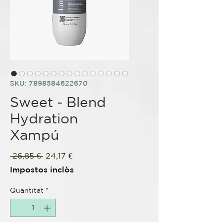
SKU: 7898584622670
Sweet - Blend
Hydration
Xampú
Preu
Preu
 26,85 € 
24,17 €
normal
d'oferta
Impostos inclòs
Quantitat
*