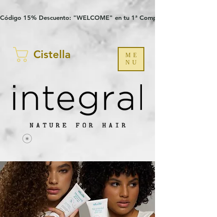
Verification: 97a30386b8a1fa77
G-YHZRM6P8WP
Código 15% Descuento: "WELCOME" en tu 1ª Compra
Cistella
ME
NU