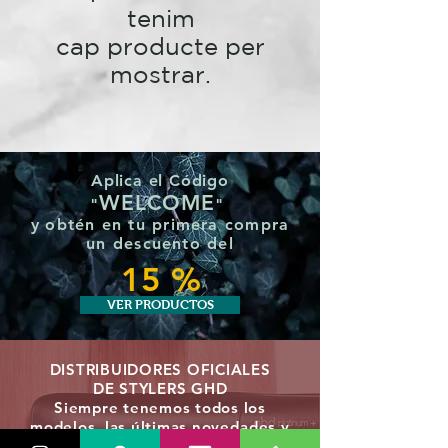
tenim
cap producte per
mostrar.
Aplica el Código
WELCOME
"
"
y
obtén en tu primera compra
un
descuento del
15 %
VER PRODUCTOS
DISTRIBUIDORES OFICIALES
DE STYLERS GHD
Siempre tenemos todos los
modelos, las últimas
novedades y
con el mejor precio posible.