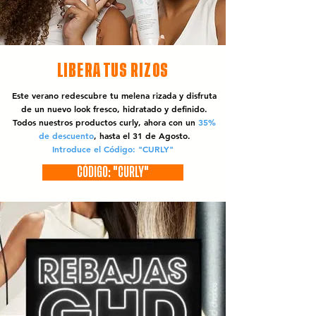
LIBERA TUS RIZOS
Este verano redescubre tu melena rizada y disfruta
de un nuevo look fresco, hidratado y definido.
Todos nuestros productos curly, ahora con un
35%
de descuento
, hasta el 31 de Agosto.
Introduce el Código: "CURLY"
CÓDIGO: "CURLY"