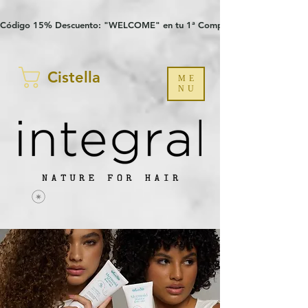
Verification: 97a30386b8a1fa77
G-YHZRM6P8WP
Código 15% Descuento: "WELCOME" en tu 1ª Compra
Cistella
ME
NU