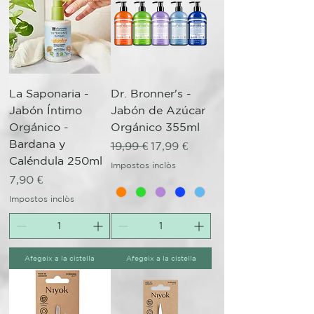
La Saponaria -
Dr. Bronner's -
Jabón Íntimo
Jabón de Azúcar
Orgánico -
Orgánico 355ml
Bardana y
Preu normal
Preu d'oferta
19,99 €
17,99 €
Caléndula 250ml
Impostos inclòs
Preu
7,90 €
Impostos inclòs
Afegeix a la cistella
Afegeix a la cistella