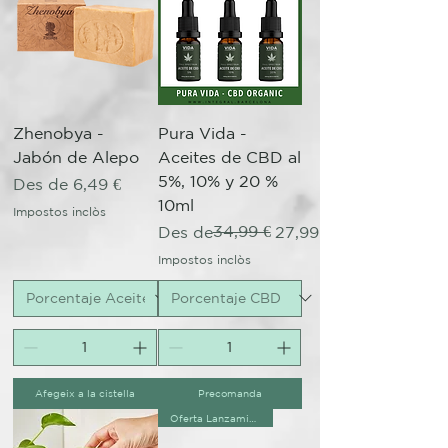
Zhenobya -
Pura Vida -
Jabón de Alepo
Aceites de CBD al
5%, 10% y 20 %
Preu d'oferta
Des de
6,49 €
10ml
Impostos inclòs
Preu normal
Preu d'oferta
34,99 €
Des de
27,99 €
Impostos inclòs
Afegeix a la cistella
Precomanda
Oferta Lanzamiento!