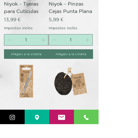
Niyok - Tijeras
Niyok - Pinzas
para Cutículas
Cejas Punta Plana
Preu
Preu
13,99 €
5,99 €
Impostos inclòs
Impostos inclòs
Afegeix a la cistella
Afegeix a la cistella
Niyok - Pinzas
Niyok - Piedra
Cejas Punta
Pómez
Oblicua
Preu
6,99 €
Preu
5,99 €
Impostos inclòs