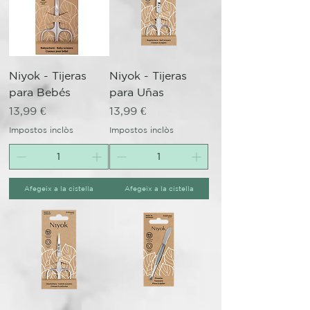
Niyok - Tijeras
Niyok - Tijeras
para Bebés
para Uñas
Preu
Preu
13,99 €
13,99 €
Impostos inclòs
Impostos inclòs
Afegeix a la cistella
Afegeix a la cistella