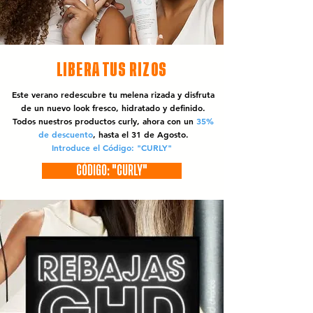
LIBERA TUS RIZOS
Este verano redescubre tu melena rizada y disfruta
de un nuevo look fresco, hidratado y definido.
Todos nuestros productos curly, ahora con un
35%
de descuento
, hasta el 31 de Agosto.
Introduce el Código: "CURLY"
CÓDIGO: "CURLY"