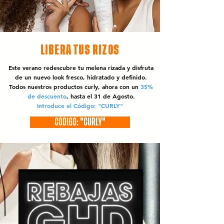
LIBERA TUS RIZOS
Este verano redescubre tu melena rizada y disfruta
de un nuevo look fresco, hidratado y definido.
Todos nuestros productos curly, ahora con un
35%
de descuento
, hasta el 31 de Agosto.
Introduce el Código: "CURLY"
CÓDIGO: "CURLY"