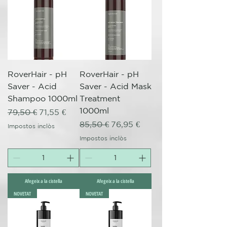
RoverHair - pH
RoverHair - pH
Saver - Acid
Saver - Acid Mask
Shampoo 1000ml
Treatment
1000ml
Preu normal
Preu d'oferta
79,50 €
71,55 €
Preu normal
Preu d'oferta
85,50 €
76,95 €
Impostos inclòs
Impostos inclòs
Afegeix a la cistella
Afegeix a la cistella
NOVETAT
NOVETAT