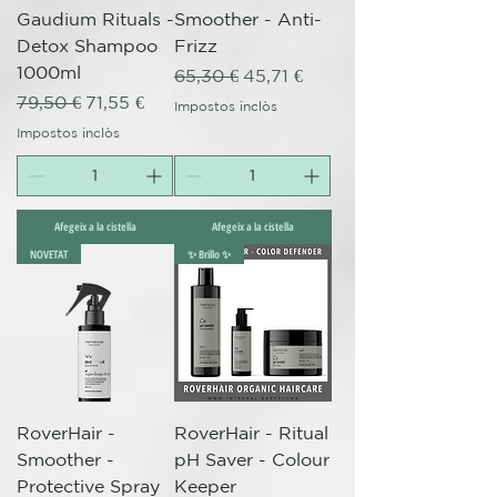
Gaudium Rituals -
Smoother - Anti-
Detox Shampoo
Frizz
1000ml
Preu normal
Preu d'oferta
65,30 €
45,71 €
Preu normal
Preu d'oferta
79,50 €
71,55 €
Impostos inclòs
Impostos inclòs
Afegeix a la cistella
Afegeix a la cistella
NOVETAT
✨ Brillo ✨
RoverHair -
RoverHair - Ritual
Smoother -
pH Saver - Colour
Protective Spray
Keeper