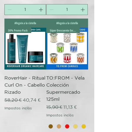
Afegeix a la cistella
Afegeix a la cistella
30% Promo Pack
Súper Descuento Excepcional
RoverHair - Ritual
TO:FROM - Vela
Curl On - Cabello
Colección
Rizado
Supermercado
125ml
Preu normal
Preu d'oferta
58,20 €
40,74 €
Preu normal
Preu d'oferta
15,90 €
11,13 €
Impostos inclòs
Impostos inclòs