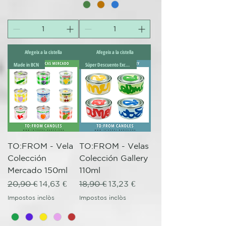
Afegeix a la cistella
Afegeix a la cistella
Made in BCN
Súper Descuento Excepcional
TO:FROM - Vela
TO:FROM - Velas
Colección
Colección Gallery
Mercado 150ml
110ml
Preu normal
Preu d'oferta
Preu normal
Preu d'oferta
20,90 €
14,63 €
18,90 €
13,23 €
Impostos inclòs
Impostos inclòs