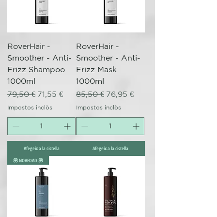
RoverHair -
RoverHair -
Smoother - Anti-
Smoother - Anti-
Frizz Shampoo
Frizz Mask
1000ml
1000ml
Preu normal
Preu d'oferta
Preu normal
Preu d'oferta
79,50 €
71,55 €
85,50 €
76,95 €
Impostos inclòs
Impostos inclòs
Afegeix a la cistella
Afegeix a la cistella
💟 NOVEDAD 💟