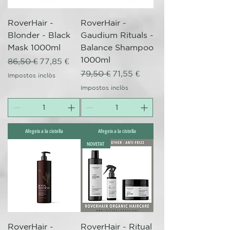
RoverHair -
RoverHair -
Blonder - Black
Gaudium Rituals -
Mask 1000ml
Balance Shampoo
1000ml
Preu normal
Preu d'oferta
86,50 €
77,85 €
Preu normal
Preu d'oferta
79,50 €
71,55 €
Impostos inclòs
Impostos inclòs
Afegeix a la cistella
Afegeix a la cistella
NOVETAT
RoverHair -
RoverHair - Ritual