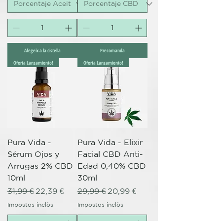
Afegeix a la cistella
Precomanda
Oferta Lanzamiento!
Oferta Lanzamiento!
Pura Vida -
Pura Vida - Elixir
Sérum Ojos y
Facial CBD Anti-
Arrugas 2% CBD
Edad 0,40% CBD
10ml
30ml
Preu normal
Preu d'oferta
Preu normal
Preu d'oferta
31,99 €
22,39 €
29,99 €
20,99 €
Impostos inclòs
Impostos inclòs