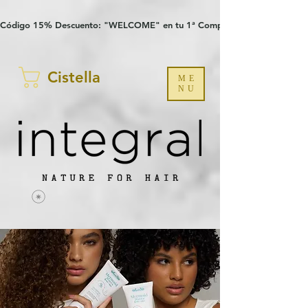
Verification: 97a30386b8a1fa77
G-YHZRM6P8WP
Código 15% Descuento: "WELCOME" en tu 1ª Compra
Cistella
ME
NU