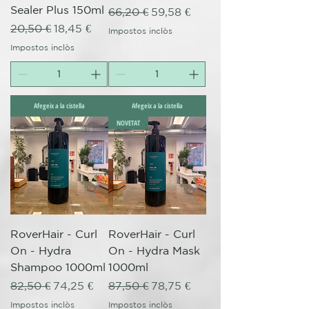
Sealer Plus 150ml
Preu normal
Preu d'oferta
66,20 €
59,58 €
Preu normal
Preu d'oferta
20,50 €
18,45 €
Impostos inclòs
Impostos inclòs
Afegeix a la cistella
Afegeix a la cistella
NOVETAT
RoverHair - Curl
RoverHair - Curl
On - Hydra
On - Hydra Mask
Shampoo 1000ml
1000ml
Preu normal
Preu d'oferta
Preu normal
Preu d'oferta
82,50 €
74,25 €
87,50 €
78,75 €
Impostos inclòs
Impostos inclòs