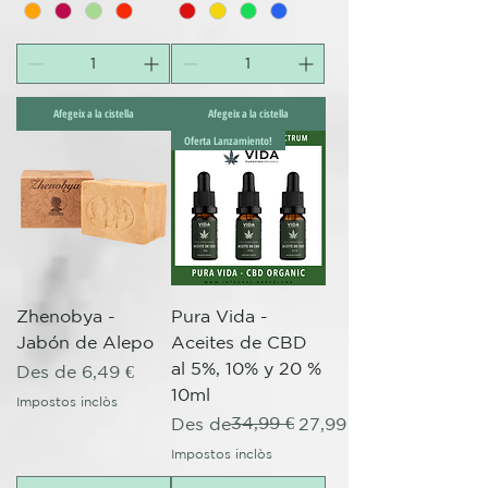
Afegeix a la cistella
Afegeix a la cistella
Oferta Lanzamiento!
Zhenobya -
Pura Vida -
Jabón de Alepo
Aceites de CBD
al 5%, 10% y 20 %
Preu d'oferta
Des de
6,49 €
10ml
Impostos inclòs
Preu normal
Preu d'oferta
34,99 €
Des de
27,99 €
Impostos inclòs