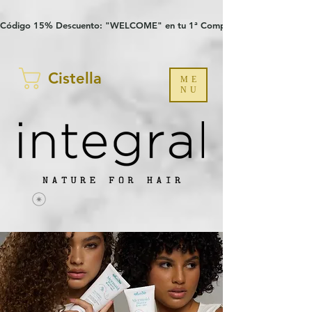
Verification: 97a30386b8a1fa77
G-YHZRM6P8WP
Código 15% Descuento: "WELCOME" en tu 1ª Compra
Cistella
ME
NU