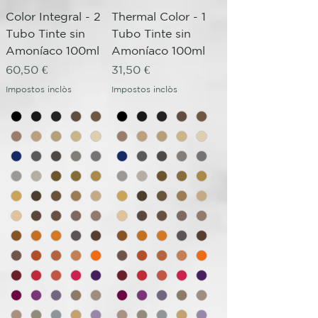
Color Integral - 2
Thermal Color - 1
Tubo Tinte sin
Tubo Tinte sin
Amoníaco 100ml
Amoníaco 100ml
Preu
Preu
60,50 €
31,50 €
Impostos inclòs
Impostos inclòs