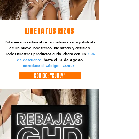
LIBERA TUS RIZOS
Este verano redescubre tu melena rizada y disfruta
de un nuevo look fresco, hidratado y definido.
Todos nuestros productos curly, ahora con un
35%
de descuento
, hasta el 31 de Agosto.
Introduce el Código: "CURLY"
CÓDIGO: "CURLY"