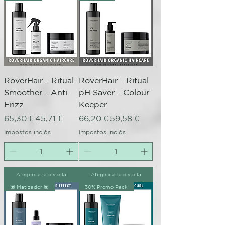
RoverHair - Ritual
RoverHair - Ritual
Smoother - Anti-
pH Saver - Colour
Frizz
Keeper
Preu normal
Preu d'oferta
Preu normal
Preu d'oferta
65,30 €
45,71 €
66,20 €
59,58 €
Impostos inclòs
Impostos inclòs
Afegeix a la cistella
Afegeix a la cistella
💟 Matizador 💟
30% Promo Pack