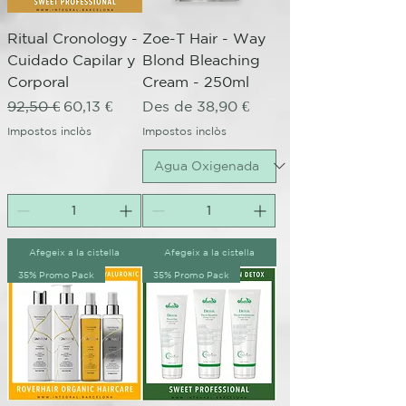
Ritual Cronology -
Zoe-T Hair - Way
Cuidado Capilar y
Blond Bleaching
Corporal
Cream - 250ml
Preu normal
Preu d'oferta
Preu d'oferta
92,50 €
60,13 €
Des de
38,90 €
Impostos inclòs
Impostos inclòs
Afegeix a la cistella
Afegeix a la cistella
35% Promo Pack
35% Promo Pack