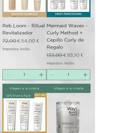
Reb.Loom - Ritual
Mermaid Waves -
Revitalizador
Curly Method +
Cepillo Curly de
Preu normal
Preu d'oferta
72,00 €
54,00 €
Regalo
Impostos inclòs
Preu normal
Preu d'oferta
133,00 €
93,10 €
Impostos inclòs
Afegeix a la cistella
Afegeix a la cistella
35% Promo Pack