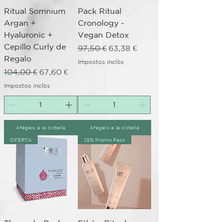
Ritual Somnium
Pack Ritual
Argan +
Cronology -
Hyaluronic +
Vegan Detox
Cepillo Curly de
Preu normal
Preu d'oferta
97,50 €
63,38 €
Regalo
Impostos inclòs
Preu normal
Preu d'oferta
104,00 €
67,60 €
Impostos inclòs
Afegeix a la cistella
Afegeix a la cistella
OFERTA
25% Promo Pack