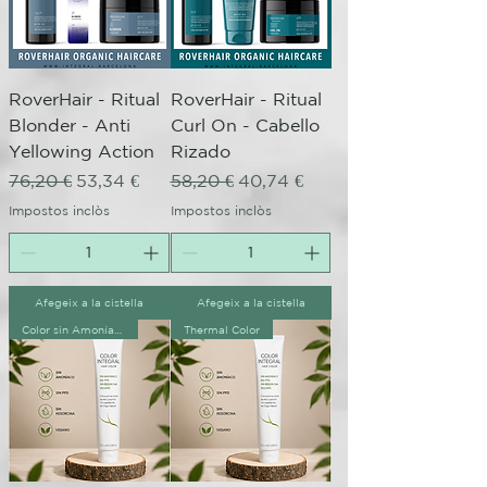
RoverHair - Ritual
RoverHair - Ritual
Blonder - Anti
Curl On - Cabello
Yellowing Action
Rizado
Preu normal
Preu d'oferta
Preu normal
Preu d'oferta
76,20 €
53,34 €
58,20 €
40,74 €
Impostos inclòs
Impostos inclòs
Afegeix a la cistella
Afegeix a la cistella
Color sin Amoníaco
Thermal Color