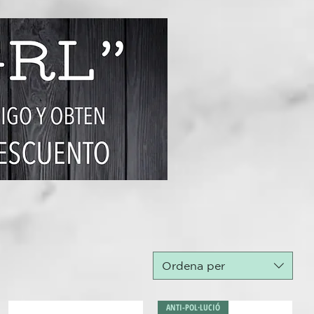
Ordena per
ANTI-POL·LUCIÓ