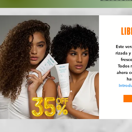
LIB
Este ve
rizada y
fresc
Todos n
ahora 
ha
Introd