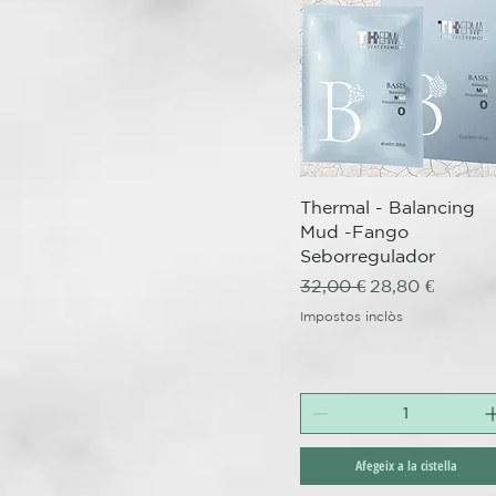
Visualització ràpida
Thermal - Balancing
Mud -Fango
Seborregulador
Preu normal
Preu d'oferta
32,00 €
28,80 €
Impostos inclòs
Afegeix a la cistella