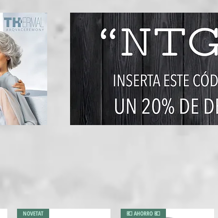
NOVETAT
💶 AHORRO 💶