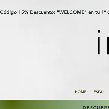
Verification: 97a30386b8a1fa77
G-YHZRM6P8WP
Código 15% Descuento: "WELCOME" en tu 1ª
HOME
ESPAI
DESCUBR