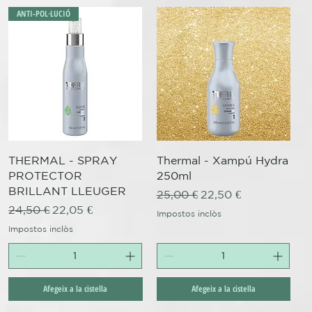
ANTI-POL·LUCIÓ
Visualització ràpida
Visualització ràpida
THERMAL - SPRAY
Thermal - Xampú Hydra
PROTECTOR
250ml
BRILLANT LLEUGER
Preu normal
Preu d'oferta
25,00 €
22,50 €
Preu normal
Preu d'oferta
24,50 €
22,05 €
Impostos inclòs
Impostos inclòs
Afegeix a la cistella
Afegeix a la cistella