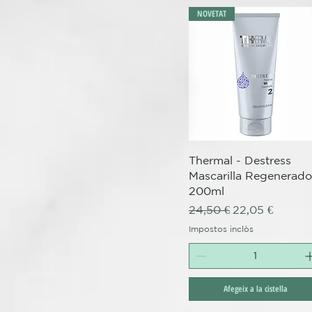
NOVETAT
Visualització ràpida
Thermal - Destress
Mascarilla Regenerado
200ml
Preu normal
Preu d'oferta
24,50 €
22,05 €
Impostos inclòs
Afegeix a la cistella