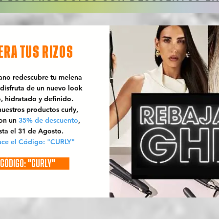
ERA TUS RIZOS
rano redescubre tu melena
 disfruta de un nuevo look
o, hidratado y definido.
uestros productos curly,
con un
35% de descuento
,
sta el 31 de Agosto.
uce el Código: "CURLY"
CÓDIGO: "CURLY"