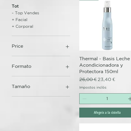
Tot
~ Top Vendes
+ Facial
+ Corporal
Price
Visualització ràpida
Thermal - Basis Leche
22 €
72 €
Acondicionadora y
Formato
Protectora 150ml
Ampollas 6x12ml
Preu normal
Preu d'oferta
26,00 €
23,40 €
Spray 100ml
Tamaño
Impostos inclòs
100 ml
200 ml
Afegeix a la cistella