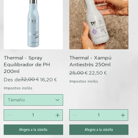
Visualització ràpida
Visualització ràpida
Thermal - Spray
Thermal - Xampú
Equilibrador de PH
Antiestrès 250ml
200ml
Preu normal
Preu d'oferta
25,00 €
22,50 €
Preu normal
Preu d'oferta
32,00 €
Des de
16,20 €
Impostos inclòs
Impostos inclòs
Tamaño
Afegeix a la cistella
Afegeix a la cistella