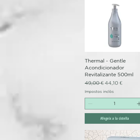
Visualització ràpida
Thermal - Gentle
Acondicionador
Revitalizante 500ml
Preu normal
Preu d'oferta
49,00 €
44,10 €
Impostos inclòs
Afegeix a la cistella