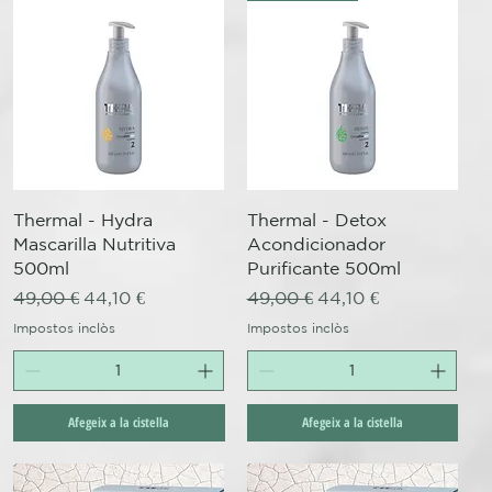
Visualització ràpida
Visualització ràpida
Thermal - Hydra
Thermal - Detox
Mascarilla Nutritiva
Acondicionador
500ml
Purificante 500ml
Preu normal
Preu d'oferta
Preu normal
Preu d'oferta
49,00 €
44,10 €
49,00 €
44,10 €
Impostos inclòs
Impostos inclòs
Afegeix a la cistella
Afegeix a la cistella