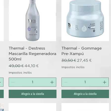
Visualització ràpida
Visualització ràpida
Thermal - Destress
Thermal - Gommage
Mascarilla Regeneradora
Pre-Xampú
500ml
Preu normal
Preu d'oferta
30,50 €
27,45 €
Preu normal
Preu d'oferta
49,00 €
44,10 €
Impostos inclòs
Impostos inclòs
Afegeix a la cistella
Afegeix a la cistella