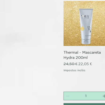
Visualització ràpida
Thermal - Mascareta
Hydra 200ml
Preu normal
Preu d'oferta
24,50 €
22,05 €
Impostos inclòs