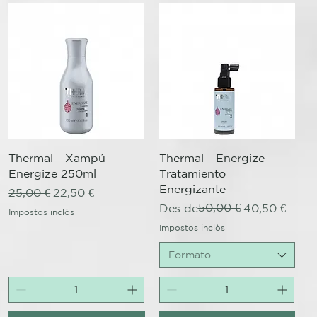
Visualització ràpida
Visualització ràpida
Thermal - Xampú
Thermal - Energize
Energize 250ml
Tratamiento
Energizante
Preu normal
Preu d'oferta
25,00 €
22,50 €
Preu normal
Preu d'oferta
50,00 €
Des de
40,50 €
Impostos inclòs
Impostos inclòs
Formato