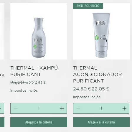
ANTI-POL·LUCIÓ
Visualització ràpida
Visualització ràpida
THERMAL - XAMPÚ
THERMAL -
ra
PURIFICANT
ACONDICIONADOR
PURIFICANT
Preu normal
Preu d'oferta
25,00 €
22,50 €
Preu normal
Preu d'oferta
24,50 €
22,05 €
Impostos inclòs
Impostos inclòs
Afegeix a la cistella
Afegeix a la cistella