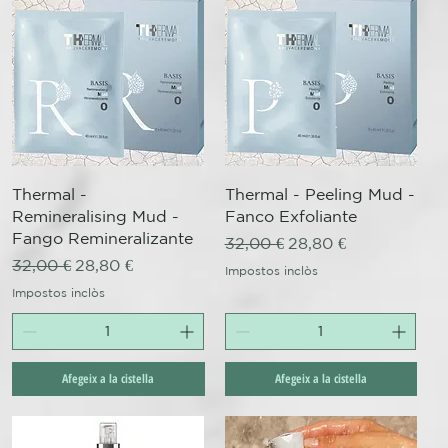
Visualització ràpida
Visualització ràpida
Thermal -
Thermal - Peeling Mud -
Remineralising Mud -
Fanco Exfoliante
Fango Remineralizante
Preu normal
Preu d'oferta
32,00 €
28,80 €
Preu normal
Preu d'oferta
32,00 €
28,80 €
Impostos inclòs
Impostos inclòs
Afegeix a la cistella
Afegeix a la cistella