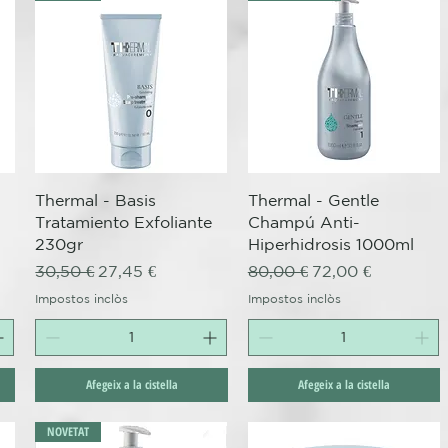
Visualització ràpida
Visualització ràpida
Thermal - Basis
Thermal - Gentle
Tratamiento Exfoliante
Champú Anti-
230gr
Hiperhidrosis 1000ml
Preu normal
Preu d'oferta
Preu normal
Preu d'oferta
30,50 €
27,45 €
80,00 €
72,00 €
Impostos inclòs
Impostos inclòs
Afegeix a la cistella
Afegeix a la cistella
NOVETAT