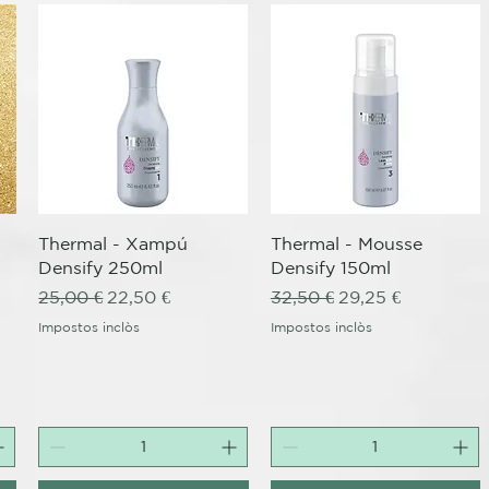
Visualització ràpida
Visualització ràpida
Thermal - Xampú
Thermal - Mousse
Densify 250ml
Densify 150ml
Preu normal
Preu d'oferta
Preu normal
Preu d'oferta
25,00 €
22,50 €
32,50 €
29,25 €
Impostos inclòs
Impostos inclòs