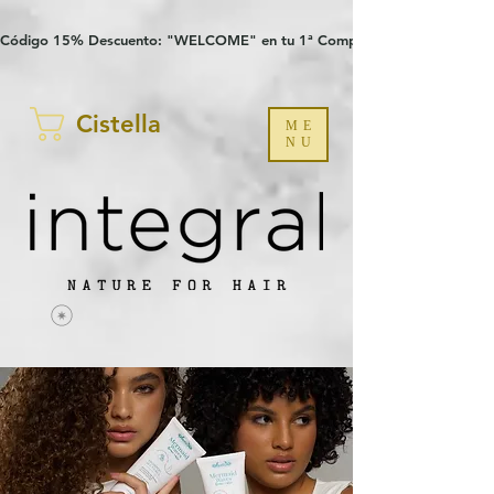
Verification: 97a30386b8a1fa77
G-YHZRM6P8WP
Código 15% Descuento: "WELCOME" en tu 1ª Compra
Cistella
ME
NU