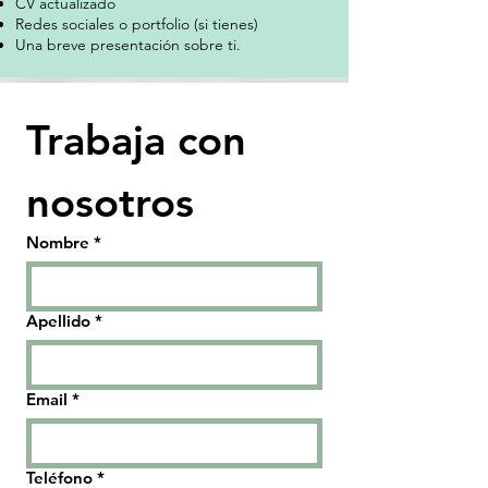
CV actualizado
Redes sociales o portfolio (si tienes)
Una breve presentación sobre ti.
Trabaja con 
nosotros
Nombre
*
Apellido
*
Email
*
Teléfono
*