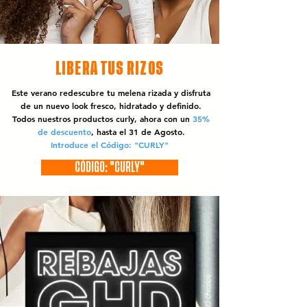
LIBERA TUS RIZOS
Este verano redescubre tu melena rizada y disfruta
de un nuevo look fresco, hidratado y definido.
Todos nuestros productos curly, ahora con un
35%
de descuento
, hasta el 31 de Agosto.
Introduce el Código: "CURLY"
CÓDIGO: "CURLY"