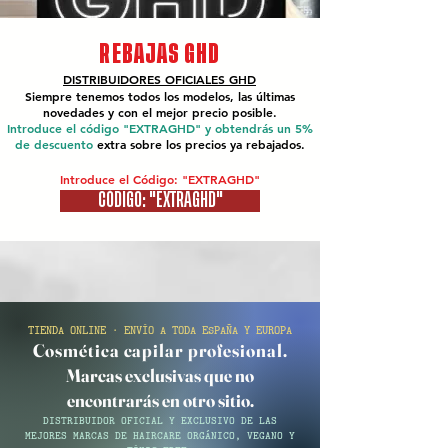
REBAJAS GHD
DISTRIBUIDORES OFICIALES
GHD
Siempre tenemos todos los modelos, las últimas
novedades y con el mejor precio posible.
Introduce el código "EXTRAGHD" y obtendrás un 5%
de descuento
extra sobre los precios ya rebajados.
Introduce el Código: "EXTRAGHD"
CÓDIGO: "EXTRAGHD"
TIENDA ONLINE · ENVÍO A TODA ESPAÑA Y EUROPA
Cosmética capilar profesional.
Marcas exclusivas que no
encontrarás en otro sitio.
DISTRIBUIDOR OFICIAL Y EXCLUSIVO DE LAS
MEJORES MARCAS DE HAIRCARE ORGÁNICO, VEGANO Y