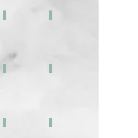
ETHÈ
GEORGANICS
GHD STYLERS
HURRAW!
LA SAPONARIA
NIYOK