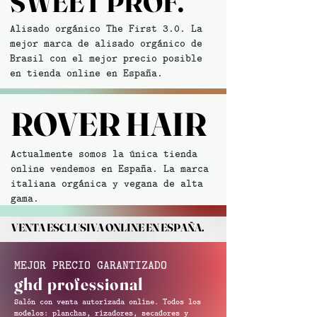
SWEET PROF.
SWEET PROF.
Alisado orgánico The First 3.0. La
mejor marca de alisado orgánico de
Brasil con el mejor precio posible
en
tienda online en España.
ROVER HAIR
ROVER HAIR
Actualmente somos la única tienda
online vendemos en España. La marca
italiana orgánica y vegana de alta
gama.
VENTA ESCLUSIVA ONLINE EN ESPAÑA.
VENTA ESCLUSIVA ONLINE EN ESPAÑA.
MEJOR PRECIO GARANTIZADO
ghd professional
Salón con venta autorizada online. Todos los
modelos: planchas, rizadores, secadores y