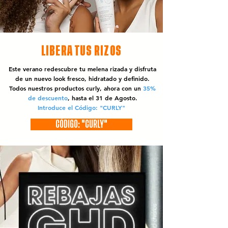
LIBERA TUS RIZOS
Este verano redescubre tu melena rizada y disfruta
de un nuevo look fresco, hidratado y definido.
Todos nuestros productos curly, ahora con un
35%
de descuento
, hasta el 31 de Agosto.
Introduce el Código: "CURLY"
CÓDIGO: "CURLY"