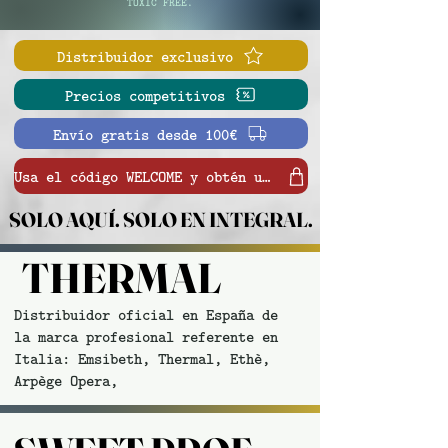
TÓXIC FREE.
Distribuidor exclusivo
Precios competitivos
Envío gratis desde 100€
Usa el código WELCOME y obtén un 15% en tu primera compra. Ver productos
SOLO AQUÍ. SOLO EN INTEGRAL.
SOLO AQUÍ. SOLO EN INTEGRAL.
THERMAL
THERMAL
Distribuidor oficial en España de
la marca profesional referente en
Italia: Emsibeth, Thermal, Ethè,
Arpège Opera,