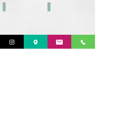
THE ECO GANG
TO:FROM
PURA VIDA ORGANIC
XHEKPON
ZAO MAKE UP
ZHENOBYA