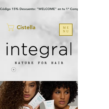
Verification: 97a30386b8a1fa77
G-YHZRM6P8WP
Código 15% Descuento: "WELCOME" en tu 1ª Compra
Cistella
ME
NU