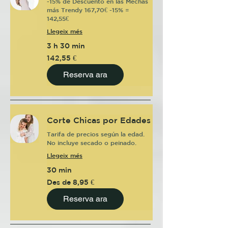
-15% de Descuento en las Mechas
más Trendy 167,70€ -15% =
142,55€
Llegeix més
3 h 30 min
142,55
142,55 €
euros
Reserva ara
Corte Chicas por Edades
Tarifa de precios según la edad.
No incluye secado o peinado.
Llegeix més
30 min
Des
Des de 8,95 €
de
8,95
euros
Reserva ara