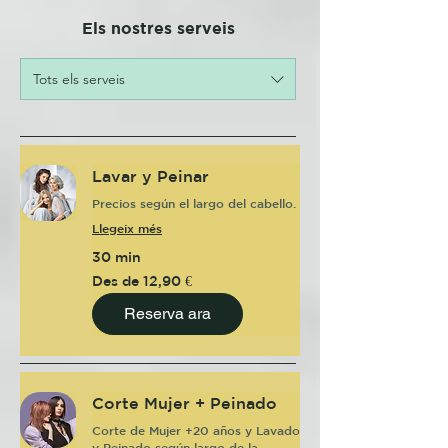
Els nostres serveis
Tots els serveis
Lavar y Peinar
Precios según el largo del cabello.
Llegeix més
30 min
Des
Des de 12,90 €
de
12,90
euros
Reserva ara
Corte Mujer + Peinado
Corte de Mujer +20 años y Lavado
y Peinado según largo de la