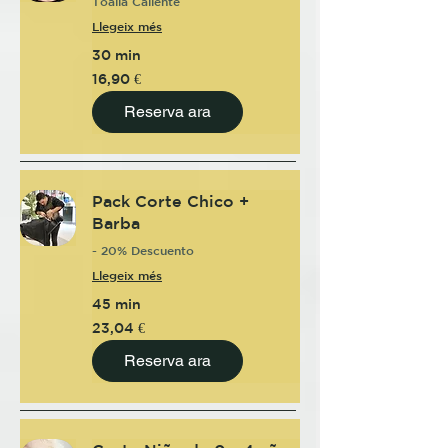
Toalla Caliente
Llegeix més
30 min
16,90
16,90 €
euros
Reserva ara
Pack Corte Chico +
Barba
- 20% Descuento
Llegeix més
45 min
23,04
23,04 €
euros
Reserva ara