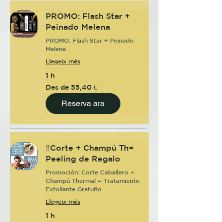
PROMO: Flash Star +
Peinado Melena
PROMO: Flash Star + Peinado
Melena
Llegeix més
1 h
Des
Des de 55,40 €
de
55,40
euros
Reserva ara
‼️Corte + Champú Th=
Peeling de Regalo
Promoción: Corte Caballero +
Champú Thermal = Tratamiento
Exfoliante Gratuito
Llegeix més
1 h