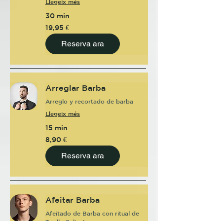
Llegeix més
30 min
19,95
19,95 €
euros
Reserva ara
Arreglar Barba
Arreglo y recortado de barba
Llegeix més
15 min
8,90
8,90 €
euros
Reserva ara
Afeitar Barba
Afeitado de Barba con ritual de