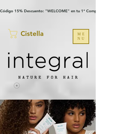
Verification: 97a30386b8a1fa77
G-YHZRM6P8WP
Código 15% Descuento: "WELCOME" en tu 1ª Compra
Cistella
ME
NU