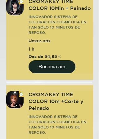
CROMAKEY TIME
COLOR 10Min + Peinado
INNOVADOR SISTEMA DE
COLORACIÓN COSMÉTICA EN
TAN SÓLO 10 MINUTOS DE
REPOSO.
Llegeix més
1 h
Des
Des de 54,85 €
de
54,85
euros
Reserva ara
CROMAKEY TIME
COLOR 10m +Corte y
Peinado
INNOVADOR SISTEMA DE
COLORACIÓN COSMÉTICA EN
TAN SÓLO 10 MINUTOS DE
REPOSO.