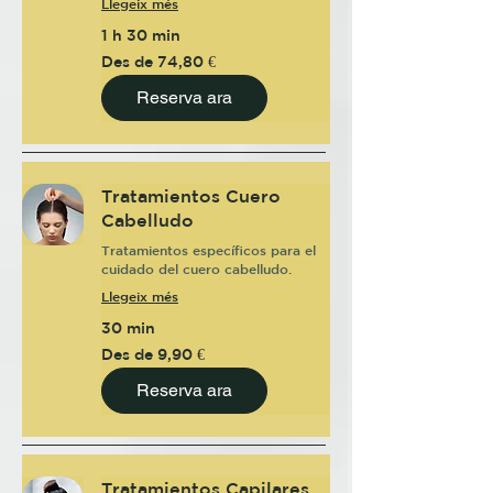
Llegeix més
1 h 30 min
Des
Des de 74,80 €
de
74,80
euros
Reserva ara
Tratamientos Cuero
Cabelludo
Tratamientos específicos para el
cuidado del cuero cabelludo.
Llegeix més
30 min
Des
Des de 9,90 €
de
9,90
euros
Reserva ara
Tratamientos Capilares