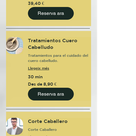
39,40
39,40 €
euros
Reserva ara
Tratamientos Cuero
Cabelludo
Tratamientos para el cuidado del
cuero cabelludo.
Llegeix més
30 min
Des
Des de 8,90 €
de
8,90
euros
Reserva ara
Corte Caballero
Corte Caballero