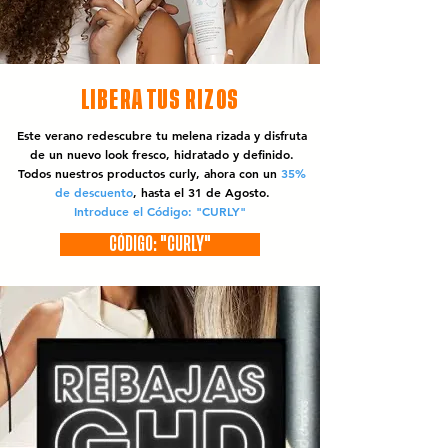
LIBERA TUS RIZOS
Este verano redescubre tu melena rizada y disfruta
de un nuevo look fresco, hidratado y definido.
Todos nuestros productos curly, ahora con un
35%
de descuento
, hasta el 31 de Agosto.
Introduce el Código: "CURLY"
CÓDIGO: "CURLY"