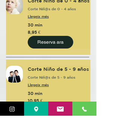
Corte Niño de 0 - 4 años
Corte Niñ@s de 0 - 4 años
Llegeix més
30 min
8,95
8,95 €
euros
Reserva ara
Corte Niño de 5 - 9 años
Corte Niñ@s de 5 - 9 años
Llegeix més
30 min
10,95
10,95 €
euros
Reserva ara