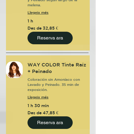
melena.
Llegeix més
1 h
Des
Des de 32,85 €
de
32,85
euros
Reserva ara
WAY COLOR Tinte Raíz
+ Peinado
Coloración sin Amoníaco con
Lavado y Peinado. 35 min de
exposición.
Llegeix més
1 h 30 min
Des
Des de 47,85 €
de
47,85
euros
Reserva ara