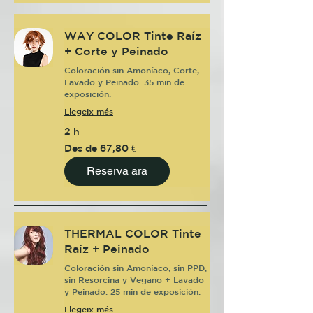
WAY COLOR Tinte Raíz
+ Corte y Peinado
Coloración sin Amoníaco, Corte,
Lavado y Peinado. 35 min de
exposición.
Llegeix més
2 h
Des
Des de 67,80 €
de
67,80
euros
Reserva ara
THERMAL COLOR Tinte
Raíz + Peinado
Coloración sin Amoníaco, sin PPD,
sin Resorcina y Vegano + Lavado
y Peinado. 25 min de exposición.
Llegeix més