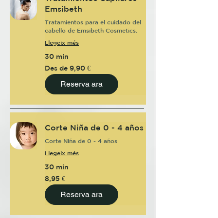
Emsibeth
Tratamientos para el cuidado del
cabello de Emsibeth Cosmetics.
Llegeix més
30 min
Des
Des de 9,90 €
de
9,90
euros
Reserva ara
Corte Niña de 0 - 4 años
Corte Niña de 0 - 4 años
Llegeix més
30 min
8,95
8,95 €
euros
Reserva ara