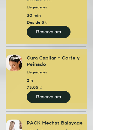
Llegeix més
30 min
Des
Des de 6 €
de
6
euros
Reserva ara
Cura Capilar + Corte y
Peinado
Llegeix més
2 h
73,65
73,65 €
euros
Reserva ara
PACK Mechas Balayage