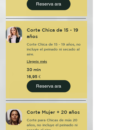
Reserva ara
Corte Chica de 15 - 19
años
Corte Chica de 15 - 19 años, no
incluye el peinado ni secado al
aire.
Llegeix més
30 min
16,95
16,95 €
euros
Reserva ara
Corte Mujer + 20 años
Corte para Chicas de más 20
años, no incluye el peinado ni
secado al aire.