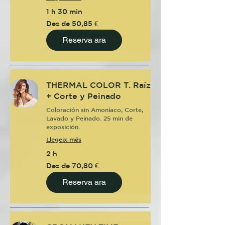
1 h 30 min
Des
Des de 50,85 €
de
50,85
euros
Reserva ara
THERMAL COLOR T. Raíz
+ Corte y Peinado
Coloración sin Amoníaco, Corte,
Lavado y Peinado. 25 min de
exposición.
Llegeix més
2 h
Des
Des de 70,80 €
de
70,80
euros
Reserva ara