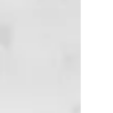
cabells descolorit. Aplicar el
producte procurant no tacar la
pell. Deixar que el producte Actuï
uns 15 - 20 minuts, segons la
intensitat de coloració que desitgi
aconseguir. Aclareix abundant i
consciència. Passar a l'assecat i
ralizar el stylind desitjat.