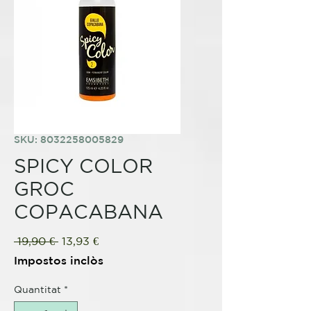
SKU: 8032258005829
SPICY COLOR
GROC
COPACABANA
Preu
Preu
 19,90 € 
13,93 €
normal
d'oferta
Impostos inclòs
Quantitat
*