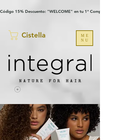
Verification: 97a30386b8a1fa77
G-YHZRM6P8WP
Código 15% Descuento: "WELCOME" en tu 1ª Compra
Cistella
ME
NU