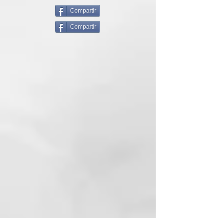
resolts. Sense amoníac, ni
Oxidants, per un pèl més sa i
Compartir
protegit.
Compartir
El sistema de fixació de la color, es
basa en els principis de la física,
concretament en el de l'atracció
magnètica. Les partícules
colorants carregades
positivament (+) són atretes pel
cabell (-), de manera que
aconsegueix una tenyit perfecte.
Realitzar un rentat amb
ColorDefend, aclarir i assecar amb
una tovallola. Posar-se guants.
Aplicar el producte (uns 50gr de
producte en cas d'cabellera de
longitud mitjana) a la part
descolorida o en tot el pèl
utilitzant un pinzell o una pinta de
pues amples. Es aconsejaaplicar el
producte sobre les zones naturals
en primer lloc i després sobre els