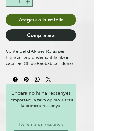
Afegeix a la cistella
Compra ara
Conté Gel d'Algues Rojas per
hidratar profundament la fibra
capil·lar, Oli de Baobab per donar
brillantor als cabells i Colorants
directes purs per brindar resultats
cromàtics intensos.
Spicy Color és un tint cosmètic
Encara no hi ha ressenyes
semipermanent de pH àcid per al
Comparteix la teva opinió. Escriu
cabell tenyit, descolorit o natural.
la primera ressenya.
Aporta brillantor a el cabell i
genera colors intensos i vius;
resulta ideal per tenyir tots els
Deixa una ressenya
cabells o per crear tocs de color