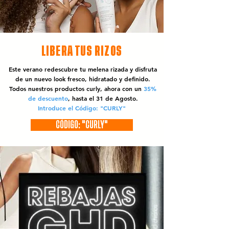
LIBERA TUS RIZOS
Este verano redescubre tu melena rizada y disfruta
de un nuevo look fresco, hidratado y definido.
Todos nuestros productos curly, ahora con un
35%
de descuento
, hasta el 31 de Agosto.
Introduce el Código: "CURLY"
CÓDIGO: "CURLY"