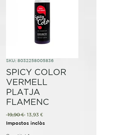
SKU: 8032258005836
SPICY COLOR
VERMELL
PLATJA
FLAMENC
Preu
Preu
 19,90 € 
13,93 €
normal
d'oferta
Impostos inclòs