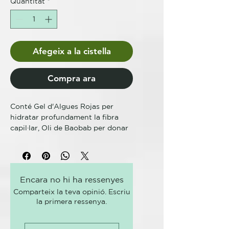
Quantitat
*
Afegeix a la cistella
Compra ara
Conté Gel d'Algues Rojas per
hidratar profundament la fibra
capil·lar, Oli de Baobab per donar
brillantor als cabells i Colorants
directes purs per brindar resultats
cromàtics intensos.
Spicy Color és un tint cosmètic
Encara no hi ha ressenyes
semipermanent de pH àcid per al
Comparteix la teva opinió. Escriu
cabell tenyit, descolorit o natural.
la primera ressenya.
Aporta brillantor a el cabell i
genera colors intensos i vius;
resulta ideal per tenyir tots els