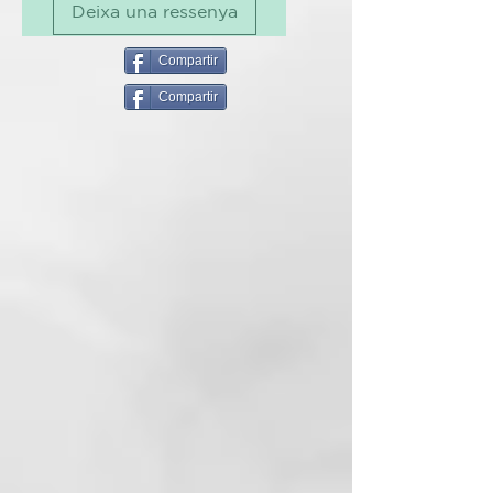
Deixa una ressenya
cabells o per crear tocs de color
resolts. Sense amoníac, ni
Oxidants, per un pèl més sa i
Compartir
protegit.
Compartir
El sistema de fixació de la color, es
basa en els principis de la física,
concretament en el de l'atracció
magnètica. Les partícules
colorants carregades
positivament (+) són atretes pel
cabell (-), de manera que
aconsegueix una tenyit perfecte.
Realitzar un rentat amb
ColorDefend, aclarir i assecar amb
una tovallola. Posar-se guants.
Aplicar el producte (uns 50gr de
producte en cas d'cabellera de
longitud mitjana) a la part
descolorida o en tot el pèl
utilitzant un pinzell o una pinta de
pues amples. Es aconsejaaplicar el