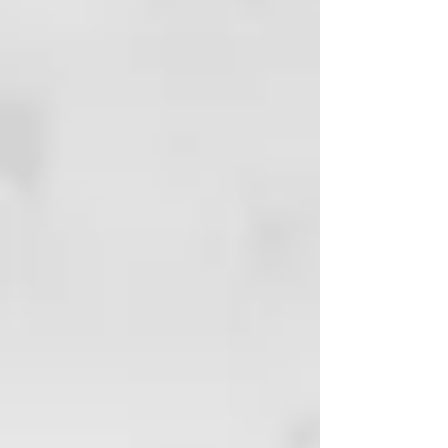
producte sobre les zones naturals
en primer lloc i després sobre els
cabells descolorit. Aplicar el
producte procurant no tacar la
pell. Deixar que el producte Actuï
uns 15 - 20 minuts, segons la
intensitat de coloració que desitgi
aconseguir. Aclareix abundant i
consciència. Passar a l'assecat i
ralizar el stylind desitjat.