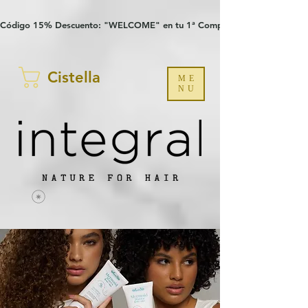
Verification: 97a30386b8a1fa77
G-YHZRM6P8WP
Código 15% Descuento: "WELCOME" en tu 1ª Compra
Cistella
ME
NU