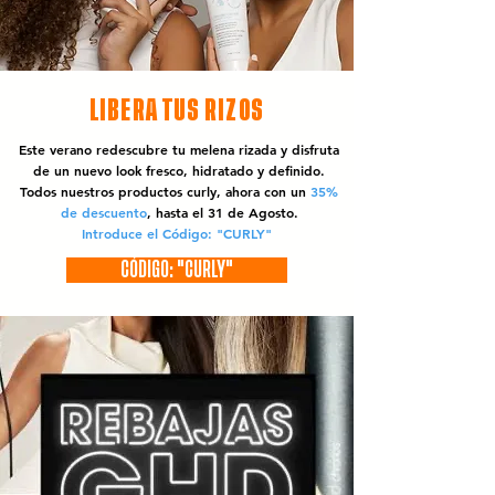
LIBERA TUS RIZOS
Este verano redescubre tu melena rizada y disfruta
de un nuevo look fresco, hidratado y definido.
Todos nuestros productos curly, ahora con un
35%
de descuento
, hasta el 31 de Agosto.
Introduce el Código: "CURLY"
CÓDIGO: "CURLY"