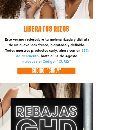
LIBERA TUS RIZOS
Este verano redescubre tu melena rizada y disfruta
de un nuevo look fresco, hidratado y definido.
Todos nuestros productos curly, ahora con un
35%
de descuento
, hasta el 31 de Agosto.
Introduce el Código: "CURLY"
CÓDIGO: "CURLY"