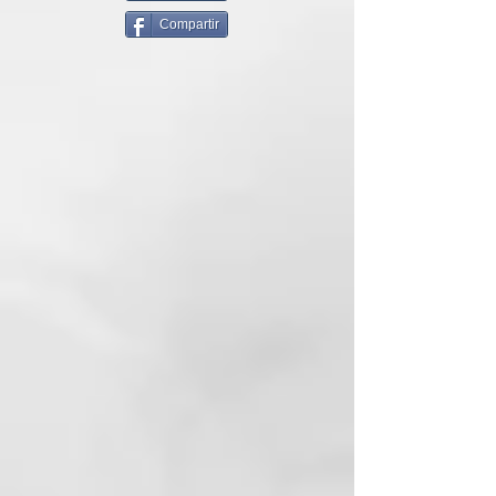
calidad, por lo que lo
Compartir
recomendamos. De hecho se trata
del cepillo más vendido en
nuestra web de la familia a la que
pertenece.
Como indicabamos es idóneo para
desenredar melenas, ya sean
medias o largas. Tras aplicar, en
lavacabezas o en ducha, la
mascarilla o acondicionador, si te
cuesta trabajo desenredarlo y
quieres evitar tirones y provocar
dañar el cabello rompiendo la
cutícula, te facilitará mucho la
tarea usar este cepillo. El cabello
quedará desenredado al instante.
También se puede usar para
desenredar en cabello seco.
Recomendación: Siempre al