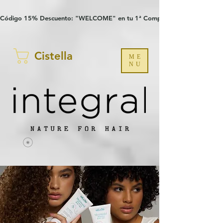
Verification: 97a30386b8a1fa77
G-YHZRM6P8WP
Código 15% Descuento: "WELCOME" en tu 1ª Compra
Cistella
ME
NU