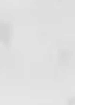
desenredar comencar por puntas,
seguir por medios y finalizar
desde raíz a puntas una vez
desenredados medios y puntas