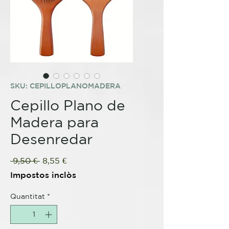
SKU: CEPILLOPLANOMADERA
Cepillo Plano de
Madera para
Desenredar
Preu
Preu
 9,50 € 
8,55 €
normal
d'oferta
Impostos inclòs
Quantitat
*