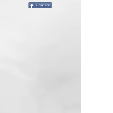
hidrolizado
Compartir
MODO DE USO
Aplicar sobre el cabello húmedo,
masajear delicadamente y dejar
actuar unos minutos. Proceder al
enjuague y aplicación de la
Mascarilla Suavizante.
SMOOTHER
Vegan Lissage Therapy
Ya sea liso, rizado, ondulado,
corto o largo, cualquier tipo de
cabello puede verse afectado por
el frizz. Los tratamientos
agresivos, el uso de secadores y
planchas, los agentes
atmosféricos y la mala hidratación
se encuentran entre las
principales causas del cabello
encrespado y rebelde. ¡Tenemos la