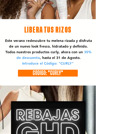
LIBERA TUS RIZOS
Este verano redescubre tu melena rizada y disfruta
de un nuevo look fresco, hidratado y definido.
Todos nuestros productos curly, ahora con un
35%
de descuento
, hasta el 31 de Agosto.
Introduce el Código: "CURLY"
CÓDIGO: "CURLY"