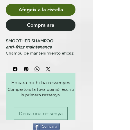
Afegeix a la cistella
Compra ara
SMOOTHER SHAMPOO
anti-frizz maintenance
Champú de mantenimiento eficaz
anti-frizz de acción progresiva
que, gracias al ácido glioxílico y al
extracto de nuez, consigue
amplificar y prolongar el efecto
Encara no hi ha ressenyes
obtenido con V-Keraliss.
Comparteix la teva opinió. Escriu
la primera ressenya.
KEY BENEFITS
Combate el frizz prolonga el
efecto obtenido con V-Keraliss.
Deixa una ressenya
PRINCIPIO ACTIVOS
Extracto de nuez orgánico
Compartir