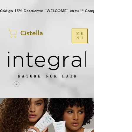
Verification: 97a30386b8a1fa77
G-YHZRM6P8WP
Código 15% Descuento: "WELCOME" en tu 1ª Compra
Cistella
ME
NU