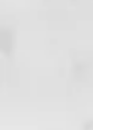
solución!
Tecnología de formulación
Improved Lumino Technology V-
Keraliss contiene una alta
concentración de un innovador
principio activo vegetal de acción
iluminante obtenido mediante
biolicuefacción molecular, una
nueva biotecnología enzimática
patentada.