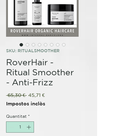
SKU: RITUALSMOOTHER
RoverHair -
Ritual Smoother
- Anti-Frizz
Preu
Preu
 65,30 € 
45,71 €
normal
d'oferta
Impostos inclòs
Quantitat
*