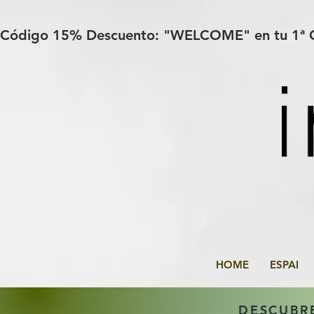
Verification: 97a30386b8a1fa77
G-YHZRM6P8WP
Código 15% Descuento: "WELCOME" en tu 1ª
HOME
ESPAI
DESCUBR