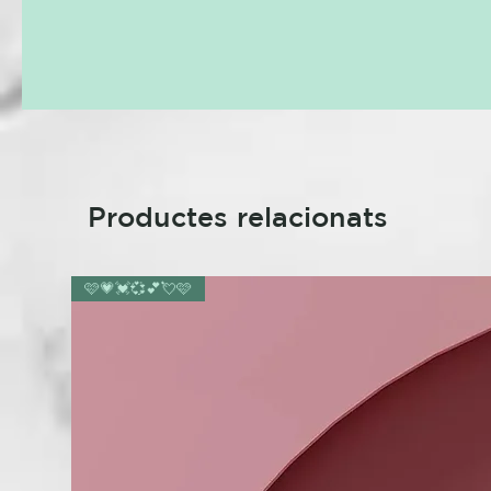
Productes relacionats
🩷💗💓💞💕💘🩷