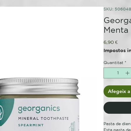
SKU: 50604
Georga
Menta
Price
6,90 €
Impostos i
Quantitat
*
Afegeix a 
Pasta de dien
Esta pasta de