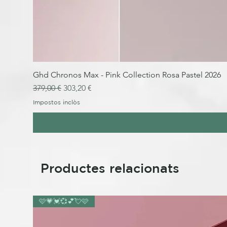
Ghd Chronos Max - Pink Collection Rosa Pastel 2026
Preu normal
Preu d'oferta
379,00 €
303,20 €
Impostos inclòs
Productes relacionats
🩷💗💓💞💕💘🩷