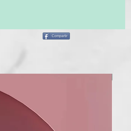
ector está hecho de material biodegradable de pulpa de 
nate^, Caprylic/Capric Triglyceride*^, Kaolin^, 
 Parkii Butter*^, Cocos Nucifera Oil*^, Diatomaceus 
um bicarbonate^, Menta Piperita Oil^*, Tocopherol^, 
Compartir
Organico, ^Ingrediente de Grado Alimentario.
NOU!