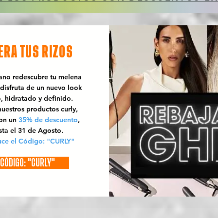
ERA TUS RIZOS
rano redescubre tu melena
 disfruta de un nuevo look
o, hidratado y definido.
uestros productos curly,
con un
35% de descuento
,
sta el 31 de Agosto.
uce el Código: "CURLY"
CÓDIGO: "CURLY"