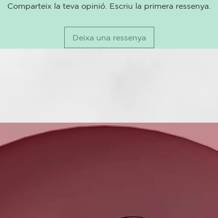
precinto prot
Comparteix la teva opinió. Escriu la primera ressenya.
madera)

Calcium Carbo
Butyrospermum
Deixa una ressenya
Earth*^, Sodi
Limonene*^.

*Ingrediente 