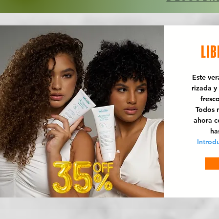
LIB
Este ve
rizada y
fresc
Todos n
ahora 
ha
Introd