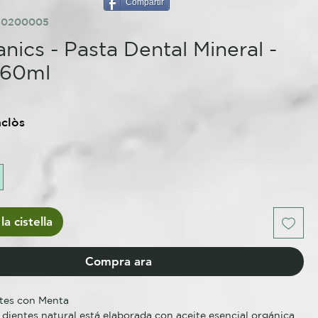
Compartir
80200005
nics - Pasta Dental Mineral -
 60ml
nclòs
la cistella
Compra ara
tes con Menta

 dientes natural está elaborada con aceite esencial orgánica 