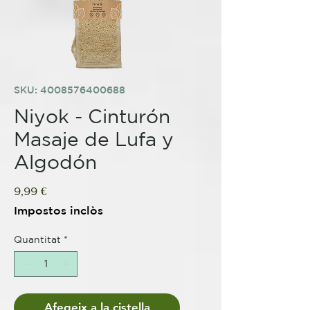
SKU: 4008576400688
Niyok - Cinturón
Masaje de Lufa y
Algodón
Price
9,99 €
Impostos inclòs
Quantitat
*
Afegeix a la cistella