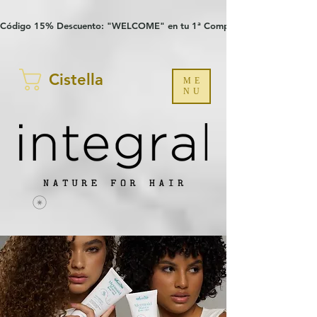
Verification: 97a30386b8a1fa77
G-YHZRM6P8WP
Código 15% Descuento: "WELCOME" en tu 1ª Compra
Cistella
ME
NU