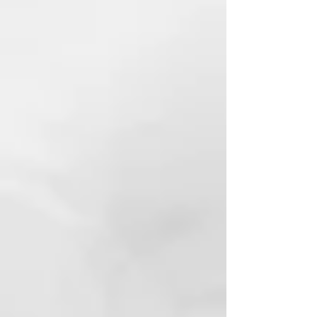
está hecha de fibras naturales,
tiene una textura ligeramente
áspera y es ideal para una
exfoliación profunda. La cara de
algodón es mucho más suave y
masajea suavemente la piel. Está
especialmente indicada para
zonas de piel sensible y para
calmar la piel después de su uso.
El uso de nuestro cinturón de
masaje de algodón con esponja
vegetal ayuda a eliminar las
células muertas y estimula la
circulación sanguínea en la piel,
dejándola suave y tersa. Gracias a
los lazos para las manos, puede
ajustar individualmente la presión
al masajear. La longitud del
cinturón está optimizada para
alcanzar eficazmente la espalda,
los hombros y otras partes del