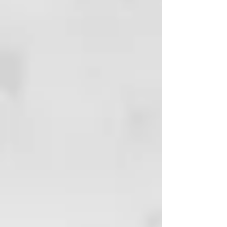
cuerpo.
El cinturón de masaje es fácil de
limpiar y se seca rápidamente, por
lo que resulta especialmente
higiénico y práctico para el uso
diario. La elección respetuosa con
el medio ambiente para relajarse y
mimarse de pies a cabeza, gracias
a sus materiales naturales de alta
calidad.
MATERIALES
Esponja vegetal (lufa) y algodón.