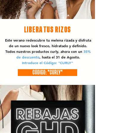
LIBERA TUS RIZOS
Este verano redescubre tu melena rizada y disfruta
de un nuevo look fresco, hidratado y definido.
Todos nuestros productos curly, ahora con un
35%
de descuento
, hasta el 31 de Agosto.
Introduce el Código: "CURLY"
CÓDIGO: "CURLY"