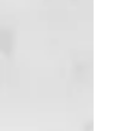
el uso diario.La elección
respetuosa con el medio ambiente
para una relajación pura y un
mimo holístico de la cabeza a los
pies, gracias a materiales
naturales de alta calidad.
MATERIALES
Esponja vegetal (lufa) y algodón.