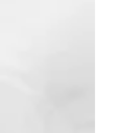
fibras naturales que tienen una
textura ligeramente áspera y son
ideales para una exfoliación
profunda. La cara de algodón es
significativamente más suave y
masajea suavemente la piel. Está
especialmente indicado para
zonas sensibles de la piel y para
calmarla después de su uso. El
guante de masaje ayuda a eliminar
las células muertas y estimula la
circulación, dejando la piel suave
y tersa. El guante de masaje tiene
un diseño ergonómico que se
adapta cómodamente a la mano y
permite controlar mejor la presión
y la intensidad del masaje.
El guante de masaje es fácil de
limpiar y se seca rápidamente, por
lo que es higiénico y práctico para