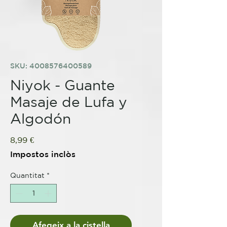
SKU: 4008576400589
Niyok - Guante
Masaje de Lufa y
Algodón
Price
8,99 €
Impostos inclòs
Quantitat
*
Afegeix a la cistella