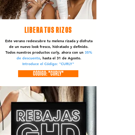
LIBERA TUS RIZOS
Este verano redescubre tu melena rizada y disfruta
de un nuevo look fresco, hidratado y definido.
Todos nuestros productos curly, ahora con un
35%
de descuento
, hasta el 31 de Agosto.
Introduce el Código: "CURLY"
CÓDIGO: "CURLY"