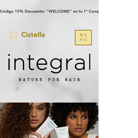
Verification: 97a30386b8a1fa77
G-YHZRM6P8WP
Código 15% Descuento: "WELCOME" en tu 1ª Compra
Cistella
ME
NU