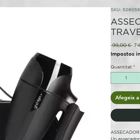
SKU: 50605
ASSEC
TRAV
Pr
 99,00 € 
74
no
Impostos i
Quantitat
*
Afegeix a 
ASSECADOR 
Un assecador