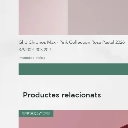
Ghd Chronos Max - Pink Collection Rosa Pastel 2026
Preu normal
Preu d'oferta
379,00 €
303,20 €
Impostos inclòs
Productes relacionats
🩷💗💓💞💕💘🩷