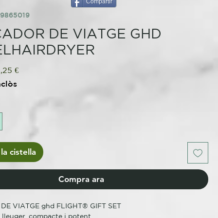
Compartir
69865019
ADOR DE VIATGE GHD
ELHAIRDRYER
eu
Preu
,25 €
rmal
d'oferta
nclòs
la cistella
Compra ara
DE VIATGE ghd FLIGHT® GIFT SET
 lleuger, compacte i potent