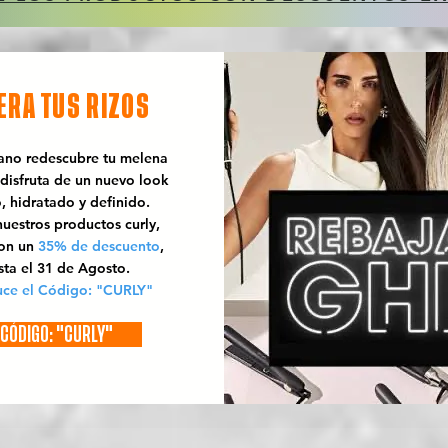
ERA TUS RIZOS
rano redescubre tu melena
 disfruta de un nuevo look
o, hidratado y definido.
uestros productos curly,
con un
35% de descuento
,
sta el 31 de Agosto.
uce el Código: "CURLY"
CÓDIGO: "CURLY"