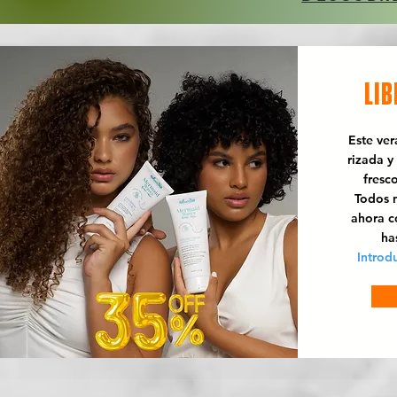
LIB
Este ve
rizada y
fresc
Todos n
ahora 
ha
Introd