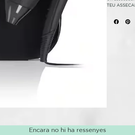
TEU ASSECA
Viatja sense 
nocturne, que
teu nou must-
L'assecador d
ghd: un poten
comptar amb d
pentinat i vo
flight® incl
automàticamen
sobreescalfa
Ja no hauràs 
maleta, i gau
Encara no hi ha ressenyes