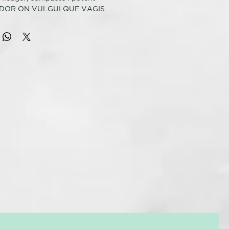
DOR ON VULGUI QUE VAGIS
sobrepès gràcies a el nou assecador de viatge ghd flight®
 inclou un pràctic maletí protector, i que es convertirà en el
have en els teus viatges al voltant de el món.
e viatge inclou tots els extres que podries esperar d'una eina
t motor, un mànec plegable i un filtre d'aire. A més de
os nivells de potència i temperatura, botó fred per fixar el
ltatge universal per a usar en qualsevol part de món. ghd
ou una avançada tecnologia de seguretat que es desconnecta
t si s'acosta excessivament a el cabell per evitar
ment.
de deixar el teu assecador ghd a casa per no tenir espai a la
dir de les teves looks ghd a allà on vagis. Només pesa 422gr!