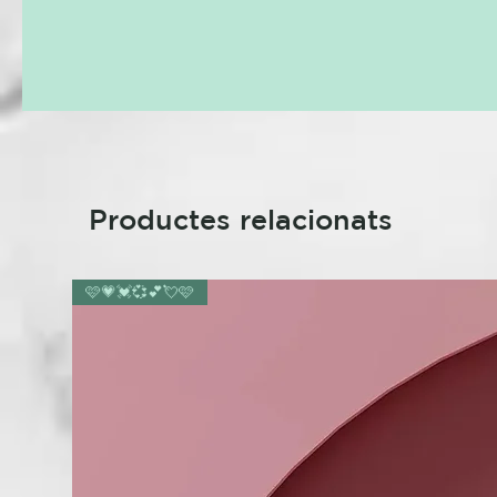
Productes relacionats
🩷💗💓💞💕💘🩷