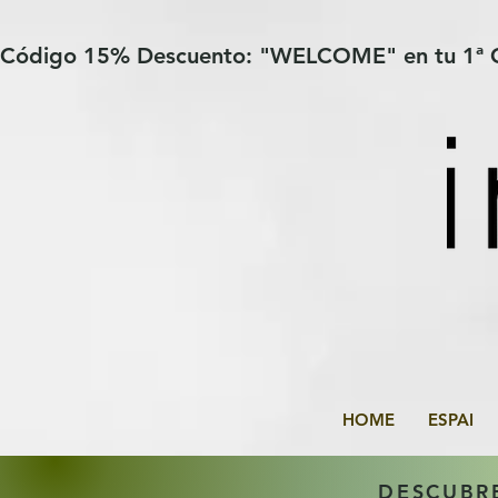
Verification: 97a30386b8a1fa77
G-YHZRM6P8WP
Código 15% Descuento: "WELCOME" en tu 1ª
HOME
ESPAI
DESCUBR