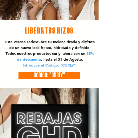
LIBERA TUS RIZOS
Este verano redescubre tu melena rizada y disfruta
de un nuevo look fresco, hidratado y definido.
Todos nuestros productos curly, ahora con un
35%
de descuento
, hasta el 31 de Agosto.
Introduce el Código: "CURLY"
CÓDIGO: "CURLY"