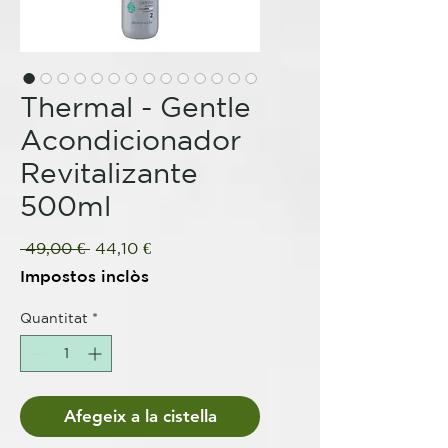
Thermal - Gentle
Acondicionador
Revitalizante
500ml
Preu
Preu
 49,00 € 
44,10 €
normal
d'oferta
Impostos inclòs
Quantitat
*
Afegeix a la cistella