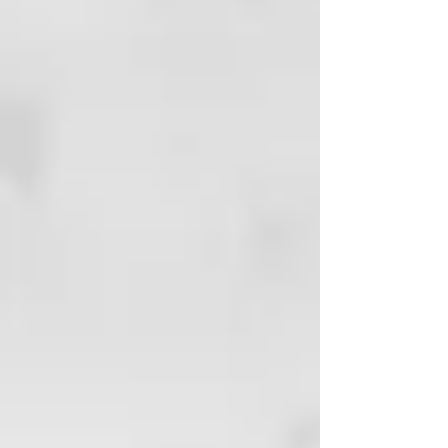
cabello mojado y secado
adecuadamente con una toalla,
masajee delicadamente y deje
actuardurante 5 minutos.
FRECUENCIA DE USO: para uso
frecuente.
BENEFICIOS: el agua de
manzanilla alivia la inflamación y
el agua de menta da una
agradable sensación de frescura.
El liquen de Islandia disminuye la
carga microbiana, mientras que la
mantequilla de karité (rica de
ácidos grasos poliinsaturados,
vitamina A y vitamina E) devuelve
nutrición y elasticidad a la melena.
Previene los daños de radicales
libres y de sustancias
contaminantes ambientales.