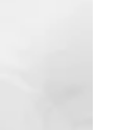
relacionada con trastornos de
la circulación sanguínea, del
sistema nervioso autónomo
(estrés emocional,
ansiedad), problemas hepáticos,
de circulación
linfática, hormonales y
relacionados con el
hipotiroidismo o la menopausia.
SUSTANCIAS
FUNCIONALES: agua termal,
extracto glicólico de limón,
hidrolato de Matricaria recutita,
hidrolato de Mentha piperita,
ácido
láctico, Cetraria islandica,
mantequilla de karité, Buddleja
officinalis, Biosaccharide Gum.
MODALIDAD DE
APLICACIÓN: aplíquelo sobre el