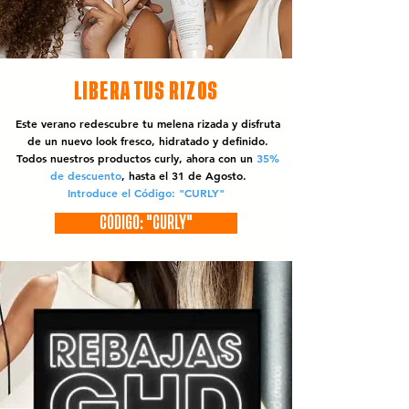
LIBERA TUS RIZOS
Este verano redescubre tu melena rizada y disfruta
de un nuevo look fresco, hidratado y definido.
Todos nuestros productos curly, ahora con un
35%
de descuento
, hasta el 31 de Agosto.
Introduce el Código: "CURLY"
CÓDIGO: "CURLY"