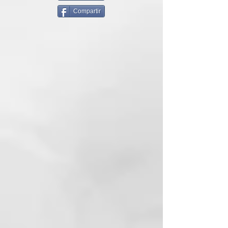
de l'Aigua i de l'argila termal a la
Compartir
cura professional de cabells.
Conjuga la saviesa de l'Aigua de
les antigues Termes de Juno, les
propietats es coneixen des dels
temps dels Romans, amb la
ciència moderna de les fórmules
sense SLES ni parabens. Thermal
està enriquida encara més amb
dos principis actius: l'escut
anticontaminació i l'extracte
fotoprotector que protegeixen el
cuir cabellut i el cabell contra la
contaminació atmosfèrica i els
efectes nocius de la llum blava.
L'AIGUA TERMAL CERTIFICADA
DE THERMAL
El Aigua Termal amb la fórmula
Thermal està certificada pel
Ministeri de Salut. Transforma el
servei al salуn en una cerimònia