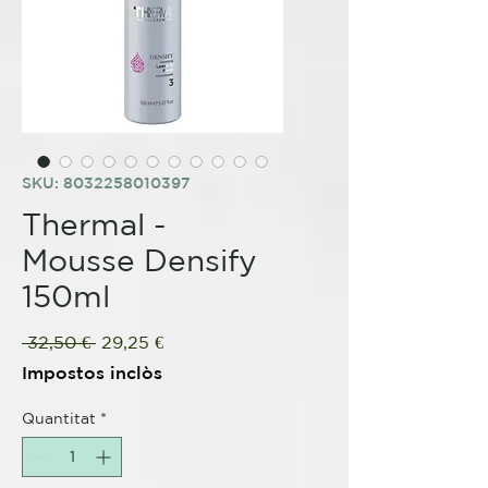
SKU: 8032258010397
Thermal -
Mousse Densify
150ml
Preu
Preu
 32,50 € 
29,25 €
normal
d'oferta
Impostos inclòs
Quantitat
*