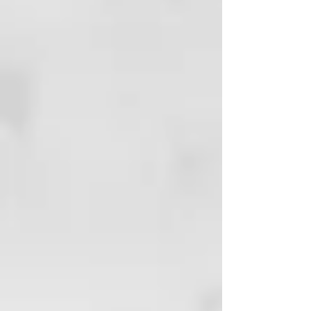
amb la qual purificar d'estrès,
impureses, pensaments negatius i
recarregar-se d'energia vital.
EL NOSTRE COMPROMÍS
ECOSOSTENIBLE
El material dels flascons de
Thermal és GREEN BIO-BASED
PE, un material que es fabrica amb
caсa de sucre i contribueix a
reduir la quantitat de CO2 a
l'atmosfera. Perquè estimem
aquest planeta i volem cuidar-lo.