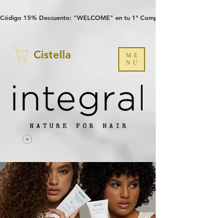
Verification: 97a30386b8a1fa77
G-YHZRM6P8WP
Código 15% Descuento: "WELCOME" en tu 1ª Compra
Cistella
ME
NU