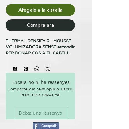
Afegeix a la cistella
Compra ara
THERMAL DENSIFY 3 - MOUSSE
VOLUMIZADORA SENSE esbandir
PER DONAR COS A EL CABELL
FRÀGIL, PRIM I SENSE TO
Amplifica el volum i aporta cos a
la fibra capil·lar, amb un efecte
natural, sense endurir. Fórmula
Encara no hi ha ressenyes
professional.
Comparteix la teva opinió. Escriu
COM UTILITZAR-LO
la primera ressenya.
Distribuir sobre el cabell humit i
procedir a l'assecat.
THERMAL, EL PIONER DE LA
Deixa una ressenya
CURA TERMAL PER AL CABELL
Thermal neix el 2003 i és la
primera línia que integra l'eficàcia
Compartir