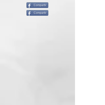
Utilizar sobre el cabello húmedo
antes del secado.
Compartir
Compartir
FÓRMULA VEGANA, SIN
SULFATOS, SIN PARABENES,
ENVASE BIODEGRADABLE DE
CAÑA DE AZÚCAR
INCI:
AQUA (WATER)
GLYCERIN
GUAR
HYDROXYPROPYLTRIMONIUM
CHLORIDE DIMETHICONE
POLYSORBATE 60
PHENOXYETHANOL
BEHENTRIMONIUM CHLORIDE
PARFUM (FRAGRANCE)
HYDROXYETHYLCELLULOSE
POLYQUATERNIUM-11
CETEARYL ALCOHOL
COCOS NUCIFERA (COCONUT)