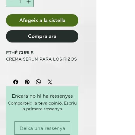
Afegeix a la cistella
Compra ara
ETHÈ CURLS
CREMA SERUM PARA LOS RIZOS
PARA SUAVIZAR Y
ACONDICIONAR
El suero protector contra el calor
y la humedad, mantiene los rizos
Encara no hi ha ressenyes
definidos y libres de
Comparteix la teva opinió. Escriu
encrespamiento durante mucho
la primera ressenya.
tiempo. Sin aclarado. Fórmula
profesional.
Deixa una ressenya
CÓMO USARLO