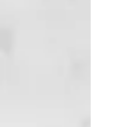
OIL
METHYL GLUCETH-20
ETHYLHEXYLGLYCERIN
ISOPROPYL ALCOHOL
MANGIFERA INDICA (MANGO)
SEED BUTTER
XYLITYLGLUCOSIDE
ETHYLHEXYL
METHOXYCINNAMATE
LACTIC ACID
ANHYDROXYLITOL
MALTITOL
XYLITOL
CAPRYLYL GLYCOL
GERANIOL
LIMONENE
LINALOOL
CITRONELLOL
HYDROXYCITRONELLAL
ALPHA-ISOMETHYL IONONE
COUMARIN