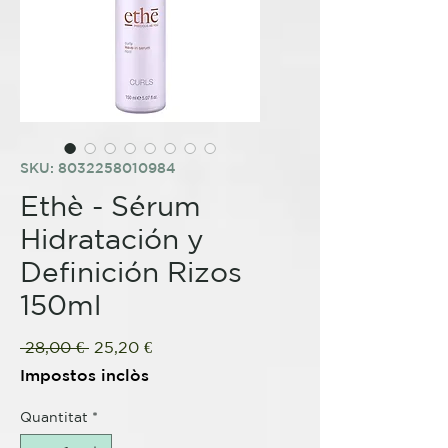
SKU: 8032258010984
Ethè - Sérum
Hidratación y
Definición Rizos
150ml
Preu
Preu
 28,00 € 
25,20 €
normal
d'oferta
Impostos inclòs
Quantitat
*