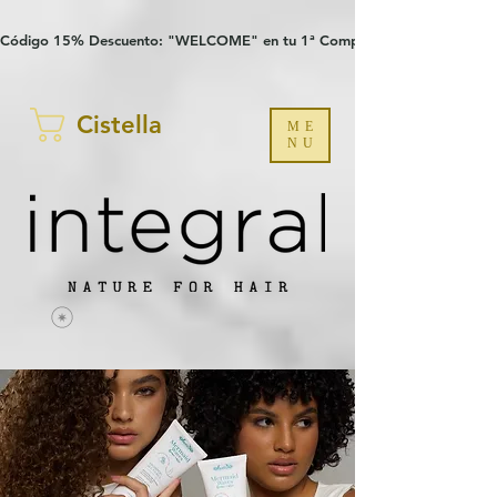
Verification: 97a30386b8a1fa77
G-YHZRM6P8WP
Código 15% Descuento: "WELCOME" en tu 1ª Compra
Cistella
ME
NU