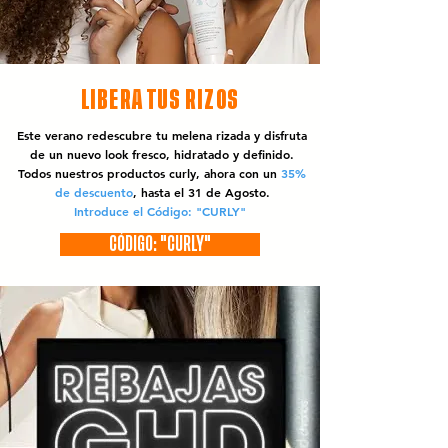
LIBERA TUS RIZOS
Este verano redescubre tu melena rizada y disfruta
de un nuevo look fresco, hidratado y definido.
Todos nuestros productos curly, ahora con un
35%
de descuento
, hasta el 31 de Agosto.
Introduce el Código: "CURLY"
CÓDIGO: "CURLY"