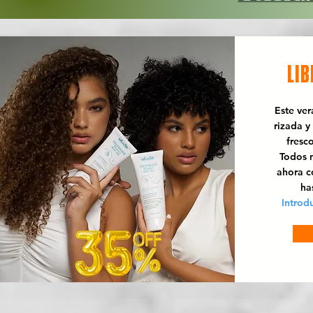
LIB
Este ve
rizada y
fresc
Todos n
ahora 
ha
Introd