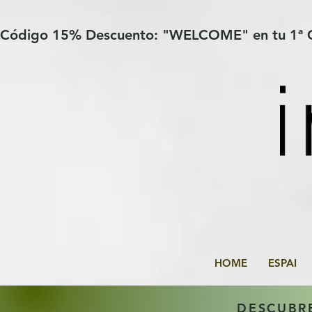
Verification: 97a30386b8a1fa77
G-YHZRM6P8WP
Código 15% Descuento: "WELCOME" en tu 1ª
HOME
ESPAI
DESCUBR