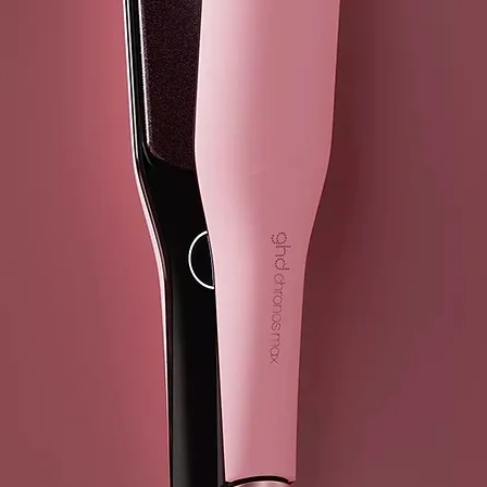
persona. Cada
un tratamient
una alegría.
¿Por qué eleg
Vegana: Li
sostenible
Eficaz: Di
Genderless
Probado de
pruebas cl
Tecnología d
Gracias a la 
creado un nue
caída del cabe
diferentes di