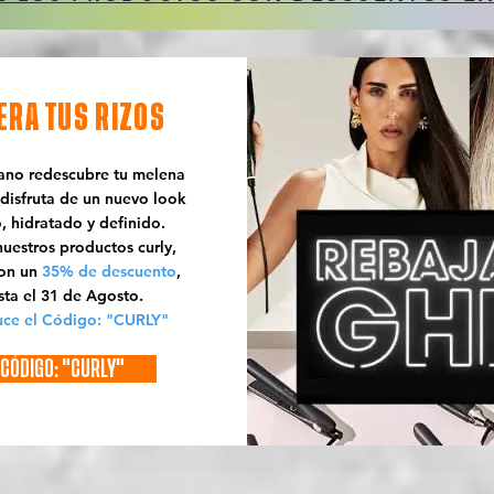
ERA TUS RIZOS
rano redescubre tu melena
 disfruta de un nuevo look
o, hidratado y definido.
uestros productos curly,
con un
35% de descuento
,
sta el 31 de Agosto.
uce el Código: "CURLY"
CÓDIGO: "CURLY"