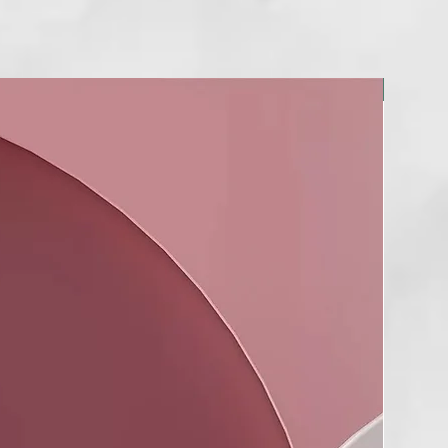
lamación del cuero cabelludo, contribuyendo a una base
a el crecimiento del cabello.
mula los folículos pilosos, prolongando la fase anágena del
y reduciendo la caída del cabello.
NOU!
SO
as gotas sobre el cuero cabelludo seco o después de haber
rrectamente la humedad con una toalla. Masajear
 con las yemas de los dedos. No aclarar. Se recomienda usar
 en sinergia con el producto Revive Shampoo. Utilizar 2-3
mana durante 4-6 semanas.
ITUALS
a tricológica combina ingredientes naturales con la ciencia
eciendo tratamientos para los diferentes problemas del cuero
el cabello.
o mejor de la ciencia y de la naturaleza, obteniendo
sibles y duraderos, que no son solo estéticos porque están
mbién los sentidos. Una experiencia multisensorial que
 alegría de sentirse verdaderamente bien con la propia