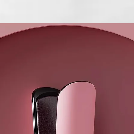
reduce la inf
saludable par
CAFEÍNA: Esti
ciclo capilar 
MODO DE U
Aplicar algun
eliminado co
delicadamente
este producto
veces por se
GAUDIUM R
La nueva líne
avanzada, ofr
cabelludo y d
Gaudium une l
resultados vi
implicados ta
culmina en la