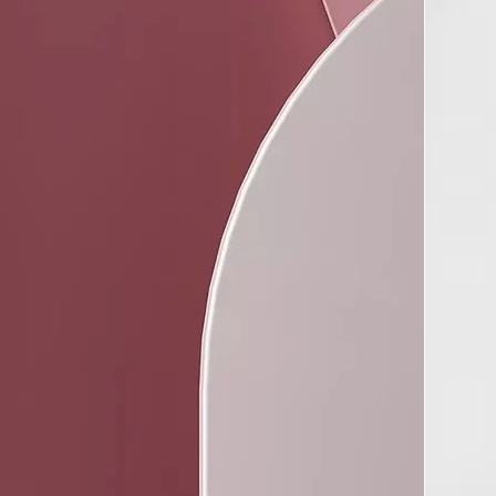
 ampolla, cada ritual, ha sido pensado para ofrecer no solo
o, sino también una experiencia. Lo que se llama un goce,
irla?
bre de ingredientes de origen animal, con un enfoque ético y
.
señado para garantizar resultados visibles y duraderos.
: Apto para todos, para una experiencia inclusiva y universal.
rmatológicamente: Seguro para la piel, garantizado por
ínicas precisas.
e formulación
investigación tricológica de nuestros laboratorios, ha sido
vo sistema de tratamiento que sirve para contrarrestar la
llo, las fases de alteración del cuero cabelludo y las
sfunciones causadas por el estrés y/o las anomalías cutáneas.