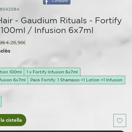
Compartir
86042084
air - Gaudium Rituals - Fortify
 100ml / Infusion 6x7ml
Preu
Preu
95 € 
26,96€
normal
d'oferta
nclòs
otion 100ml
1 x Fortify Infusion 6x7ml
nfusion 6x7ml
Pack Fortify: 1 Shampoo +1 Lotion +1 Infusion
la cistella