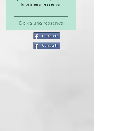
La crema desodorante
la primera ressenya.
Parfum, Zinc Ricinoleate,
antitranspirante 2 en 1 te
Equisetum Arvense Extract, Salvia
mantiene fresco durante todo el
Officinalis Oil, Aqua, Propanediol,
día e inhibe de forma segura
Deixa una ressenya
Helianthus Annuus Seed Oil,
cualquier olor desagradable. No
Tocopherol, Limonene, Linalool,
sólo disimula el olor, sino que
Citronellol, Citral, Benzyl
Compartir
también neutraliza el origen.
Salicylate.
Compartir
Gracias al aceite de salvia, tiene
un efecto antitranspirante y cierra
los poros sin obstruirlos. Todas
nuestras cremas desodorantes,
están libres de sales de aluminio y
alcohol. Los ingredientes
naturales como el aceite de coco
y la manteca de karité cuidan la
piel de las axilas y la protegen de
la sequedad.
La crema desodorante tiene una
consistencia cremosa que se
derrite a la temperatura corporal