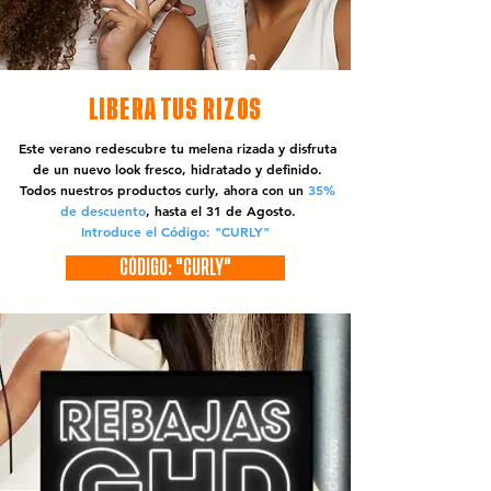
LIBERA TUS RIZOS
Este verano redescubre tu melena rizada y disfruta
de un nuevo look fresco, hidratado y definido.
Todos nuestros productos curly, ahora con un
35%
de descuento
, hasta el 31 de Agosto.
Introduce el Código: "CURLY"
CÓDIGO: "CURLY"