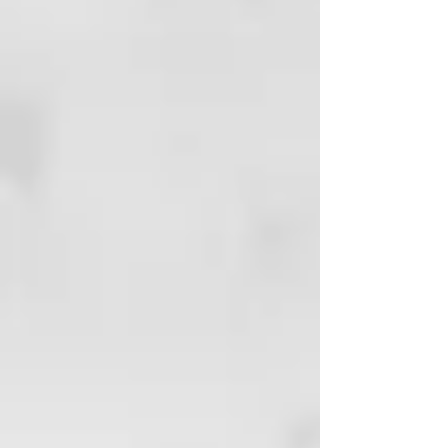
y es fácil de untar. Incluso una
cantidad del tamaño de un
guisante te mantendrá fresco
todo el día y tu ropa libre de
rastros.