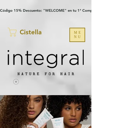
Verification: 97a30386b8a1fa77
G-YHZRM6P8WP
Código 15% Descuento: "WELCOME" en tu 1ª Compra
Cistella
ME
NU