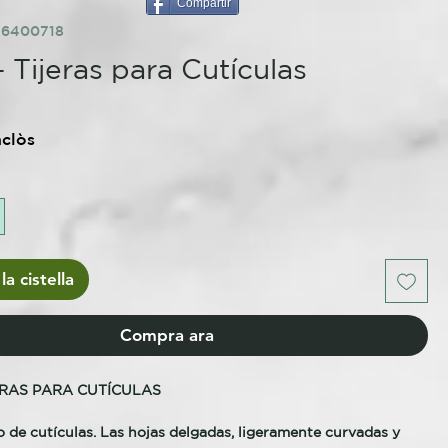
Compartir
76400718
 Tijeras para Cutículas
nclòs
la cistella
Compra ara
ERAS PARA CUTÍCULAS
o de cutículas. Las hojas delgadas, ligeramente curvadas y