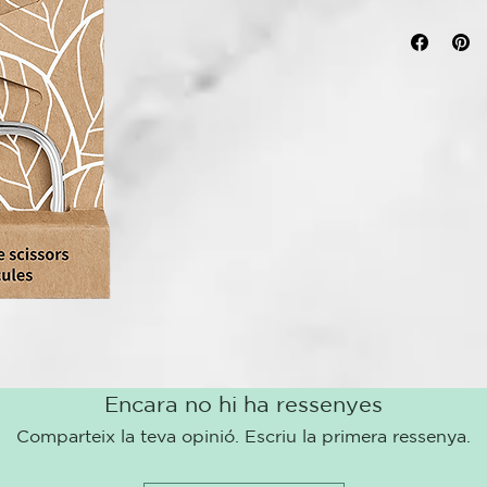
afiladas a ma
eliminar las c
Gracias a sus
fragmentos m
lecho ungueal
orificios ova
tamaños de 
Las tijeras p
superficie si
MATERIALES
Acero C45 rec
Encara no hi ha ressenyes
Comparteix la teva opinió. Escriu la primera ressenya.