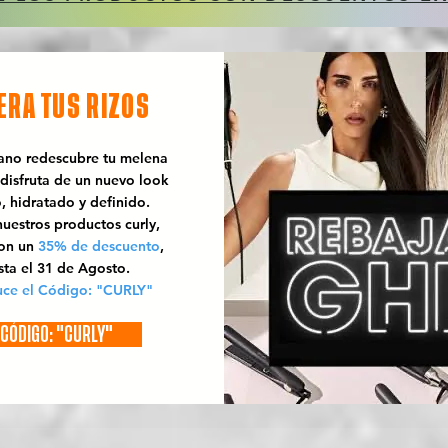
ERA TUS RIZOS
rano redescubre tu melena
 disfruta de un nuevo look
o, hidratado y definido.
uestros productos curly,
con un
35% de descuento
,
sta el 31 de Agosto.
uce el Código: "CURLY"
CÓDIGO: "CURLY"