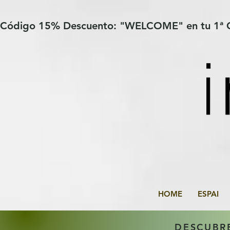
Verification: 97a30386b8a1fa77
G-YHZRM6P8WP
Código 15% Descuento: "WELCOME" en tu 1ª
HOME
ESPAI
DESCUBR