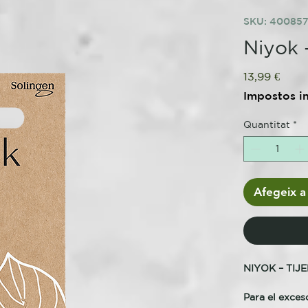
SKU: 40085
Niyok -
Price
13,99 €
Impostos i
Quantitat
*
Afegeix a 
NIYOK – TIJ
Para el exces