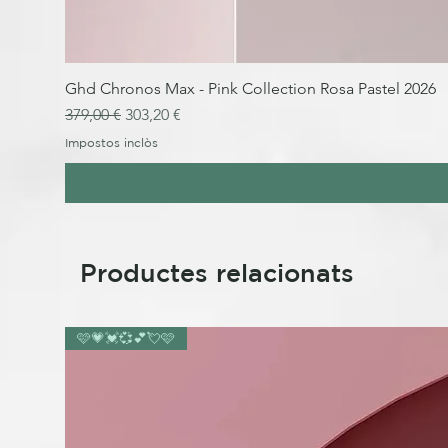
Ghd Chronos Max - Pink Collection Rosa Pastel 2026
Preu normal
Preu d'oferta
379,00 €
303,20 €
Impostos inclòs
Productes relacionats
🩷💗💓💞💕💘🩷