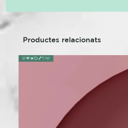
Productes relacionats
🩷💗💓💞💕💘🩷