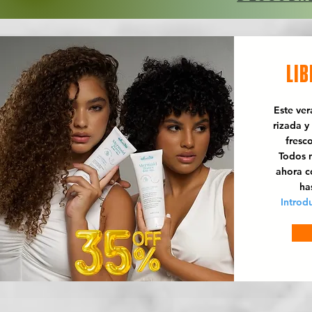
LIB
Este ve
rizada y
fresc
Todos n
ahora 
ha
Introd