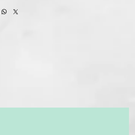
no de las tijeras para cutículas Niyok son perfectas para
utículas.
 hojas alineadas con precisión, las tijeras capturan incluso los
ás pequeños de cutícula directamente en las esquinas del
, tanto en las uñas de las manos como de los pies. Los
lados para los dedos ofrecen un buen agarre para todos los
dedos.
ara la piel están hechas de acero C45 reciclado con una
n níquel y se fabrican para usted en Solingen.
iclado de alta calidad (
sin níquel
).