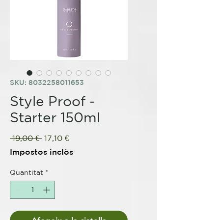
SKU: 8032258011653
Style Proof -
Starter 150ml
Preu
Preu
 19,00 € 
17,10 €
normal
d'oferta
Impostos inclòs
Quantitat
*