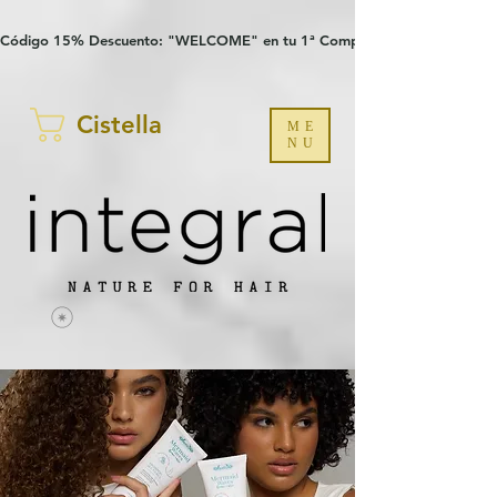
Verification: 97a30386b8a1fa77
G-YHZRM6P8WP
Código 15% Descuento: "WELCOME" en tu 1ª Compra
Cistella
ME
NU