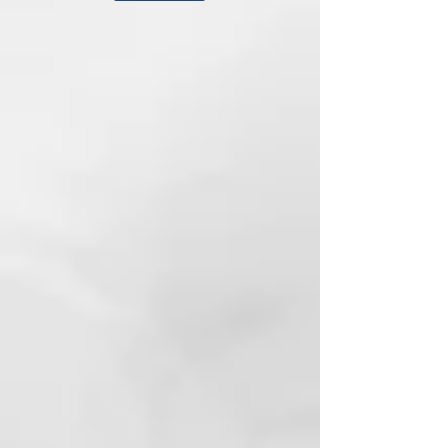
Formado: 150 ml
Fijación: 0-1
CÓMO USARLO
Distribuir uniformemente sobre el
cabello húmedo y proceder al
peinado habitual.