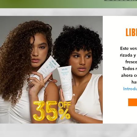
LIB
Este ve
rizada y
fresc
Todos n
ahora 
ha
Introd