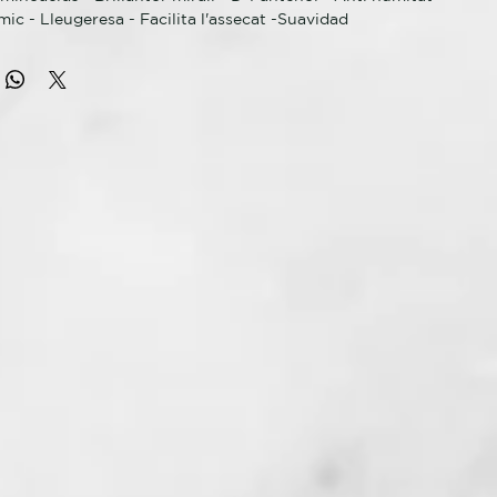
mic - Lleugeresa - Facilita l'assecat -Suavidad
mo-actiu que repara les deficiències de cabells,
donant un
ble i natural. Sella les cutícules i disciplina els cabells
 manteniment de l'allisat. Protecció tèrmica fins a 180º.
TILITZAR:
 sec a l'80%, vaporitzi el Fuido Thermal The First per tot el
itzi com vulgui.