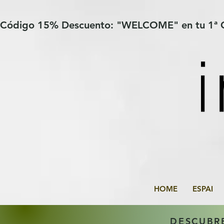
Verification: 97a30386b8a1fa77
G-YHZRM6P8WP
Código 15% Descuento: "WELCOME" en tu 1ª
HOME
ESPAI
DESCUBR