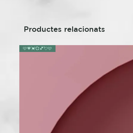
Productes relacionats
🩷💗💓💞💕💘🩷