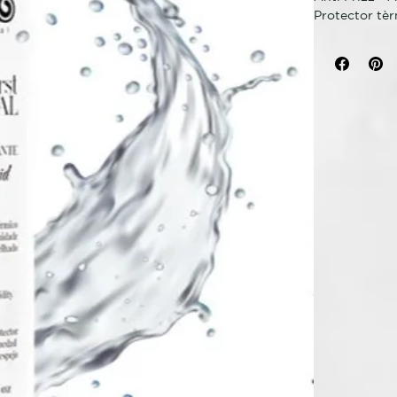
Protector tèr
Protector ter
aspecte saluda
ajudant en el
MANERA D'U
Amb el cabell
cabell i final