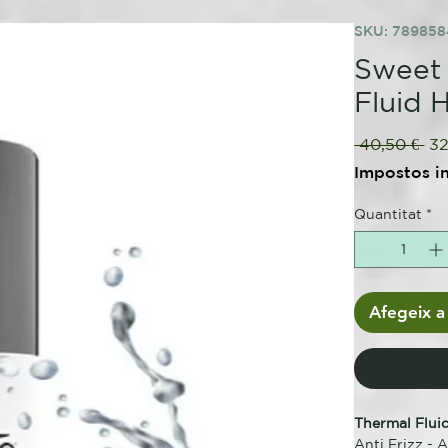
SKU: 78985
Sweet 
Fluid 
Pr
 40,50 € 
32
no
Impostos i
Quantitat
*
Afegeix a 
Thermal Flui
Anti Frizz - 