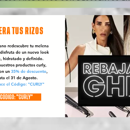
ERA TUS RIZOS
rano redescubre tu melena
 disfruta de un nuevo look
o, hidratado y definido.
uestros productos curly,
con un
35% de descuento
,
sta el 31 de Agosto.
uce el Código: "CURLY"
CÓDIGO: "CURLY"