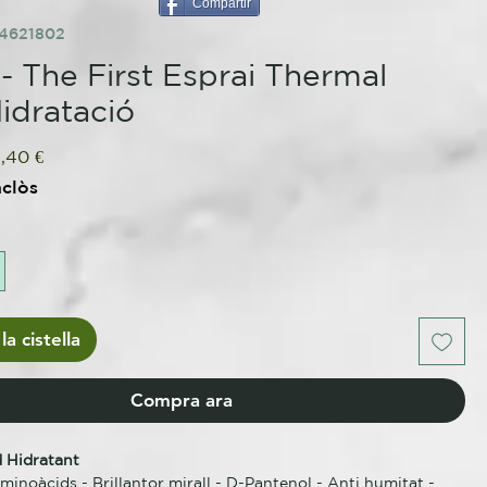
Compartir
84621802
- The First Esprai Thermal
Hidratació
eu
Preu
,40 €
rmal
d'oferta
nclòs
la cistella
Compra ara
d Hidratant
Aminoàcids - Brillantor mirall - D-Pantenol - Anti humitat -