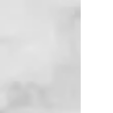
Nutre el cabello sin apelmazarlo,
aportando brillo, suavidad y
elasticidad. Revitaliza los rizos y
su fórmula no contiene aceites
minerales.
INGREDIENTES ACTIVOS
89 % de ingredientes naturales:
Extracto de orquídea, aceite de
macadamia orgánico
MODO DE EMPLEO
Aplicar sobre el cabello húmedo y
lavado, masajear suavemente a lo
largo del cabello. Dejar actuar de
5 a 10 minutos y enjuagar.
CURL ON
Ya sea ondulado, rizado o
encrespado, cualquier tipo de
cabello puede verse afectado por