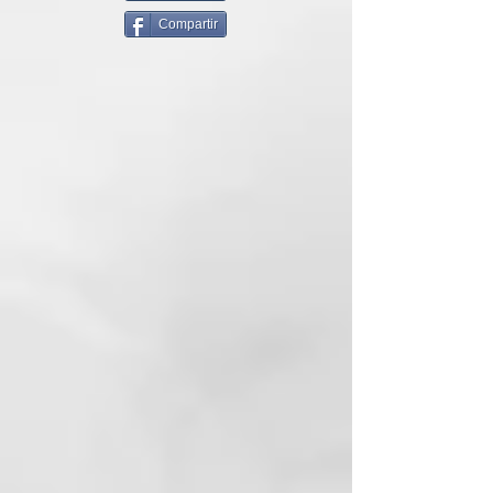
Fórmula suave sin sulfatos.
Compartir
INGREDIENTES ACTIVOS
94 % de ingredientes naturales:
Extracto de orquídea, aceite de
macadamia orgánico.
MODO DE EMPLEO
Aplicar sobre el cabello mojado,
distribuir y masajear el producto
como un champú. Dejar actuar de
3 a 5 minutos y enjuagar.
HYDRA SHAMPOO
curl reviving action
Champú específicamente
formulado para cabello rizado y
ondulado, con efecto hidratante y
regenerador. Su fórmula sin
sulfatos limpia con suavidad y
elimina todas las impurezas,