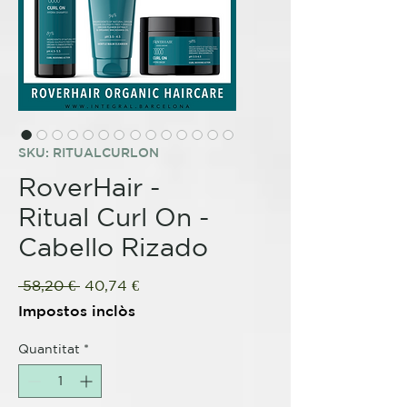
SKU: RITUALCURLON
RoverHair -
Ritual Curl On -
Cabello Rizado
Preu
Preu
 58,20 € 
40,74 €
normal
d'oferta
Impostos inclòs
Quantitat
*