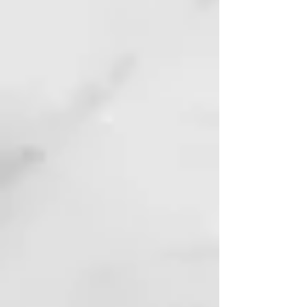
movimientos circulares, enjuagar
y repetir si es necesario. Usar la
mascarilla de la misma línea
potencia los beneficios del
champú, aportando al cabello la
hidratación y elasticidad
deseadas.
HYDRA MASK
curl reviving action
Esta mascarilla para rizos nutre e
hidrata el cabello sin apelmazarlo,
dejándolo suave, brillante y
flexible. Facilita el peinado
desenredando los nudos y
previniendo el daño causado por
el peinado. Deja el cabello
manejable y define los rizos.
BENEFICIOS CLAVE