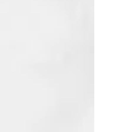
todo tipo de cabello. El innovador
sistema de ondulación de Curl On
Bio Perm, basado en cisteamina y
libre de amoníaco y tioglicolatos,
desarrolla su acción reductora
mediante un componente de
origen natural obtenido en
laboratorio a partir de la
modificación del aminoácido
cisteína, capaz de garantizar
resultados duraderos.
¿QUÉ INGREDIENTES ACTIVOS
CONTIENE?
A continuación, los ingredientes
activos de la línea Curl On:
– La cisteamina desarrolla su
acción reductora mediante un
componente de origen natural
obtenido en laboratorio mediante
la modificación del aminoácido