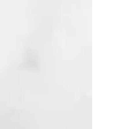
cisteína, lo que garantiza
resultados duraderos.
– El aceite de linaza actúa con
suavidad y protección en todo
tipo de cabello.
– La queratina vegetal
reconstruye la fibra capilar,
haciéndola más fuerte y
resistente.
– El extracto de orquídea hidrata
la fibra capilar, haciéndola más
fuerte y resistente. Tiene un
potente efecto
antiencrespamiento.
– El aceite de macadamia orgánico
nutre profundamente y ayuda a
combatir el encrespamiento.
Además, posee excelentes
propiedades acondicionadoras y
suavizantes, mejorando el
desenredado del cabello.