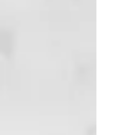
regulando la producción de sebo
y garantizando el equilibrio
natural de hidratación del cuero
cabelludo. Deja el cabello sano,
suave y fácil de desenredar.
BENEFICIOS CLAVE
Acción hidratante y
voluminizadora: elimina
impurezas sin resecar el cabello;
regula suavemente la secreción
sebácea del cuero cabelludo;
fórmula suave sin sulfatos.
INGREDIENTES ACTIVOS
87 % de ingredientes naturales:
Extracto de orquídea, aceite de
macadamia orgánico.
MODO DE USO
Aplicar sobre el cabello húmedo,
masajear suavemente con