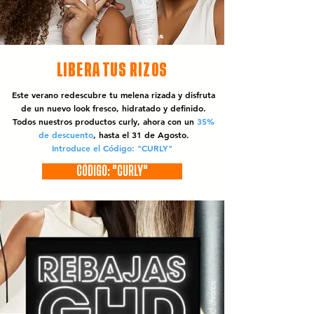
LIBERA TUS RIZOS
Este verano redescubre tu melena rizada y disfruta
de un nuevo look fresco, hidratado y definido.
Todos nuestros productos curly, ahora con un
35%
de descuento
, hasta el 31 de Agosto.
Introduce el Código: "CURLY"
CÓDIGO: "CURLY"