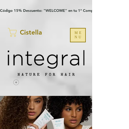
Verification: 97a30386b8a1fa77
G-YHZRM6P8WP
Código 15% Descuento: "WELCOME" en tu 1ª Compra
Cistella
ME
NU