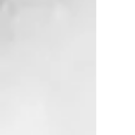
el frizz. Los tratamientos
agresivos, los lavados frecuentes,
los factores ambientales y la falta
de hidratación son algunas de las
principales causas del frizz y el
cabello opaco. ¡Tenemos la
solución!
Tecnología de Formulación
La nueva línea profesional creada
para el cuidado del cabello rizado
y ondulado. Los ingredientes
activos de la línea Curl On han
sido cuidadosamente
seleccionados para crear
productos de calidad capaces de
satisfacer las múltiples
necesidades de los diferentes
tipos de cabello rizado. El aceite
de linaza orgánico, presente en el
servicio técnico Bio-Perm, actúa
con suavidad y protección en