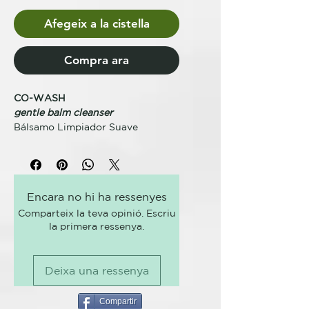
Afegeix a la cistella
Compra ara
CO-WASH
gentle balm cleanser
Bálsamo Limpiador Suave
Un innovador acondicionador
limpiador ideal para uso
frecuente. Limpia suavemente sin
apelmazar el cabello. Apto para
Encara no hi ha ressenyes
uso diario.
Comparteix la teva opinió. Escriu
Ideal para una limpieza suave y un
la primera ressenya.
cabello irresistiblemente suave.
BENEFICIOS CLAVE
Deixa una ressenya
Reduce el encrespamiento.
Acondicionamiento instantáneo
con potente poder limpiador.
Compartir