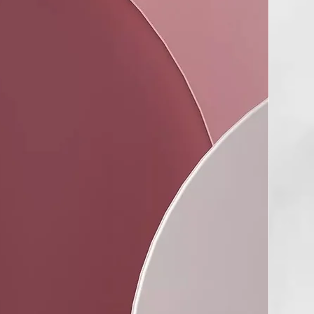
 DE RELLENO REPARACIÓN PROFUNDA
CCIÓN PROFUNDA
tritiva y reparadora que completa la acción del Champú
rofunda Nutris restaurando la fibra capilar.
rolizado
asol
etal
tes de origen natural
 pH natural prolongando de este modo la duración y la
l color.
irla?
 al cabello el pH natural
duración del color cosmético
nutre