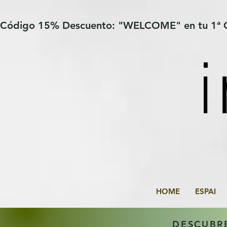
Verification: 97a30386b8a1fa77
G-YHZRM6P8WP
Código 15% Descuento: "WELCOME" en tu 1ª
HOME
ESPAI
DESCUBR