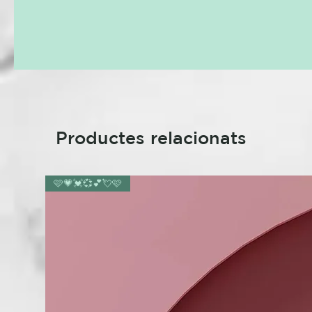
Productes relacionats
🩷💗💓💞💕💘🩷