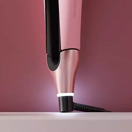
Acción aci
Aumenta el
tecnología d
Fitocomplejo 
antioxidante e
antical y anti
químico y red