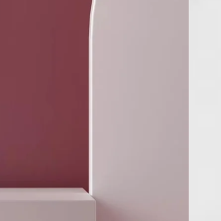
dificante
 brillo del cabello
e formulación
(a base de extracto de limón, uva y vinagre de manzana):
 hidratante. Mejora el brillo del cabello gracias al efecto
sal. Sella las cutículas de los cabellos teñidos, protege el color
uce eventuales discromías causadas por el lavado.