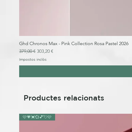
Ghd Chronos Max - Pink Collection Rosa Pastel 2026
Preu normal
Preu d'oferta
379,00 €
303,20 €
Impostos inclòs
Productes relacionats
🩷💗💓💞💕💘🩷