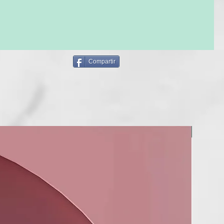
arado post color, acidificante, hidratante y acondicionador
ermoprotectora.
TS
ner el color por más tiempo sin enjuagar fácil e inmediato
Compartir
CTIVOS
(extracto de limón, vinagre de uva y manzana) y Caviar
EDIENTS OF NATURAL ORIGIN
, PARABENS SLES/SLS, EDTA FREE
NOU!
TED VALUE
SO
 el cabello húmedo. No enjuagar.
ltimate Nutris Filler Mask 250ml
 NUTRITIVA