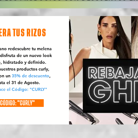
ERA TUS RIZOS
rano redescubre tu melena
 disfruta de un nuevo look
o, hidratado y definido.
uestros productos curly,
con un
35% de descuento
,
sta el 31 de Agosto.
uce el Código: "CURLY"
CÓDIGO: "CURLY"