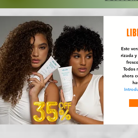
LIB
Este ve
rizada y
fresc
Todos n
ahora 
ha
Introd