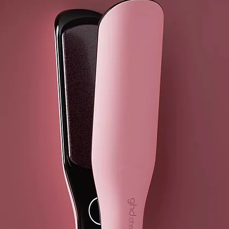
MASCARILLA
RECONSTRU
Mascarilla nu
Hidratación P
Colágeno hid
aceite de gir
vitamina e
Glicerina veg
Quinua
91% ingredien
pH 5,0 – 6,0
Ph SAVER
Restablece el
intensidad de
¿por qué eleg
Restablece
Amplía la 
Hidrata y 