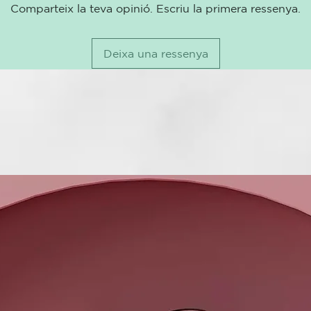
Suero sin acl
Comparteix la teva opinió. Escriu la primera ressenya.
con acción t
KEY BENEFI
Deixa una ressenya
Ayuda a mante
en uso.
PRINCIPIO A
Fitocomplejo 
Vegetal.
99,3% INGR
0% SILICONS
3-4 pH TES
MODO DE U
Aplicar sobre
Roverhair - U
MASCARILLA