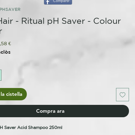
Compartir
LPHSAVER
air - Ritual pH Saver - Colour
r
eu
Preu
,58 €
rmal
d'oferta
nclòs
la cistella
Compra ara
pH Saver Acid Shampoo 250ml