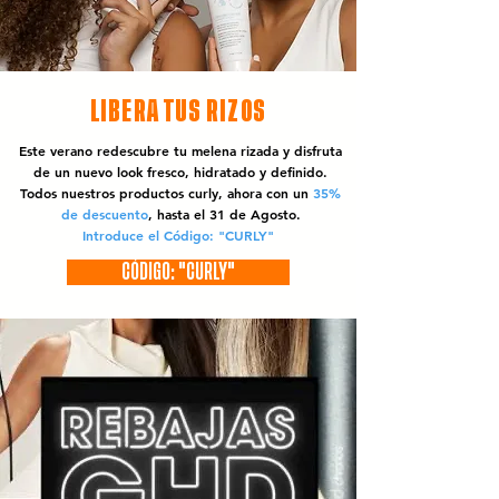
LIBERA TUS RIZOS
Este verano redescubre tu melena rizada y disfruta
de un nuevo look fresco, hidratado y definido.
Todos nuestros productos curly, ahora con un
35%
de descuento
, hasta el 31 de Agosto.
Introduce el Código: "CURLY"
CÓDIGO: "CURLY"