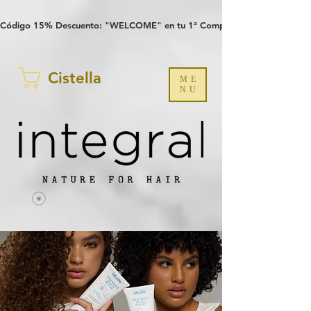
Verification: 97a30386b8a1fa77
G-YHZRM6P8WP
Código 15% Descuento: "WELCOME" en tu 1ª Compra
Cistella
ME
NU