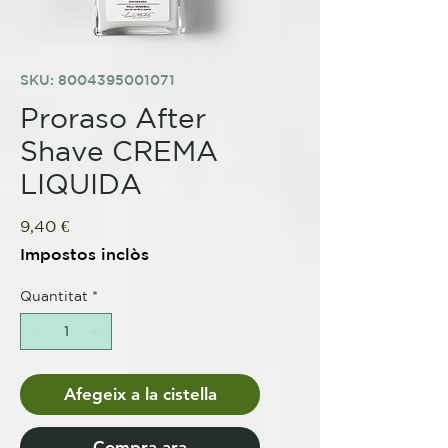
SKU: 8004395001071
Proraso After
Shave CREMA
LIQUIDA
Price
9,40 €
Impostos inclòs
Quantitat
*
Afegeix a la cistella
Compra ara