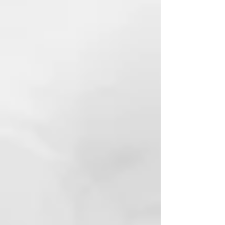
l'absorció.
SENSE parabens, sense
SILICONES, SENSE OLIS
MINERALS