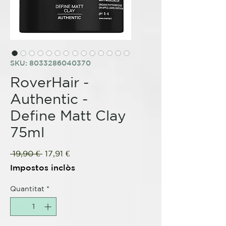
SKU: 8033286040370
RoverHair -
Authentic -
Define Matt Clay
75ml
Preu
Preu
 19,90 € 
17,91 €
normal
d'oferta
Impostos inclòs
Quantitat
*