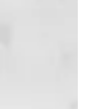
(BEESWAX), POLYSORBATE 20,
PVP, CITRUS LIMON
(LEMON) FRUIT EXTRACT, PYRUS
MALUS FRUIT
EXTRACT (PYRUS MALUS
(APPLE) FRUIT EXTRACT),
SELAGINELLA LEPIDOPHYLLA
EXTRACT, BENZYL
ALCOHOL, CITRIC ACID,
ETHYLHEXYL
METHOXYCINNAMATE,
HYDROLYZED GRAPE FRUIT,
HYDROLYZED WHEAT BRAN,
IMIDAZOLIDINYL UREA,
LACTOBACILLUS FERMENT,
PARFUM (FRAGRANCE),
PHENOXYETHANOL, POTASSIUM
SORBATE, SODIUM
BENZOATE, SODIUM
HYALURONATE, SORBITOL,
TARTARIC ACID, ANISE