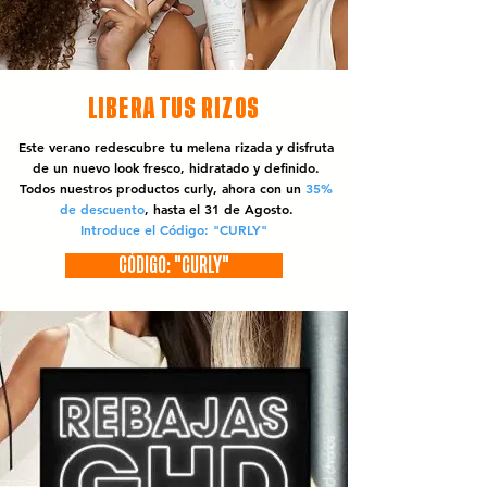
LIBERA TUS RIZOS
Este verano redescubre tu melena rizada y disfruta
de un nuevo look fresco, hidratado y definido.
Todos nuestros productos curly, ahora con un
35%
de descuento
, hasta el 31 de Agosto.
Introduce el Código: "CURLY"
CÓDIGO: "CURLY"