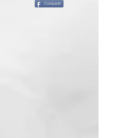
Compartir
AUTHENTIC - AUTÉNTICO
Línea dedicada a las fases de
Styling&Finishing. Gracias al
fitocomplejo a base de uva,
manzana, limón y salvado de trigo,
mejora el brillo del cabello,
mientras que la Selaginella
Lepidophylla (Rosa de Jericó)
crea una película protectora
contra la contaminación. Tu ritual
de belleza diario.
INCI:
AQUA (WATER), KAOLIN,
CETEARETH-30,
PETROLATUM, PEG-40
HYDROGENATED CASTOR OIL,
VP/VA COPOLYMER,
PROPYLENE GLYCOL, CERA
ALBA