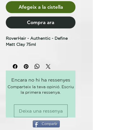
Afegeix a la cistella
Compra ara
RoverHair - Authentic - Define
Matt Clay 75ml
ARCILLA EN PASTA
OPACIFICANTE
DEFINE LA ARCILLA MATE
ESTILO Y ACABADOS
Encara no hi ha ressenyes
Pasta de arcilla que garantiza
Comparteix la teva opinió. Escriu
fijación, definición, separación,
la primera ressenya.
liberando un efecto mate.
Fitocomplejo orgánico a base de
Deixa una ressenya
Manzana, Limón, Uva y Salvado y
Selaginella Lepidophylla
Compartir
pH 5,0 – 6,0