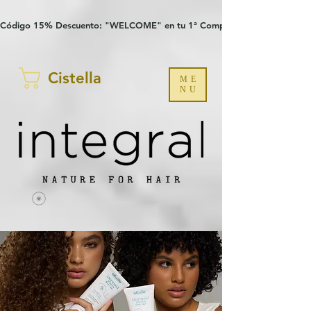
Verification: 97a30386b8a1fa77
G-YHZRM6P8WP
Código 15% Descuento: "WELCOME" en tu 1ª Compra
Cistella
ME
NU