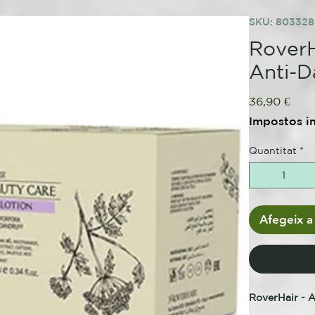
SKU: 80332
RoverH
Anti-D
Pric
36,90 €
Impostos i
Quantitat
*
Afegeix a 
RoverHair - A