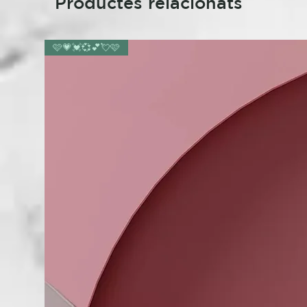
Productes relacionats
🩷💗💓💞💕💘🩷