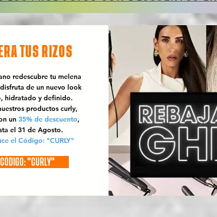
ERA TUS RIZOS
rano redescubre tu melena
 disfruta de un nuevo look
o, hidratado y definido.
uestros productos curly,
con un
35% de descuento
,
sta el 31 de Agosto.
uce el Código: "CURLY"
CÓDIGO: "CURLY"