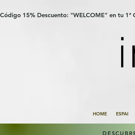
Verification: 97a30386b8a1fa77
G-YHZRM6P8WP
Código 15% Descuento: "WELCOME" en tu 1ª
HOME
ESPAI
DESCUBR