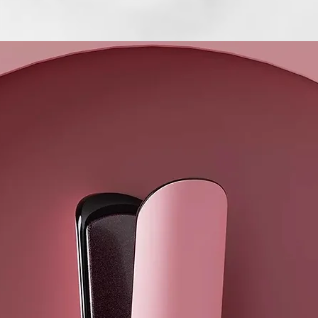
la caída del c
INCI:
AQUA (WATE
HYDROGENAT
OFFICINALI
OFFICINALIS
ALBA (WILL
CITRIC ACID
IMIDAZOLID
OIL (MELAL
OIL), MENTH
PANTHENOL,
OLAMINE, PO
PROPYLENE 
ROSMARINUS
OFFICINALIS
ACID, UREA