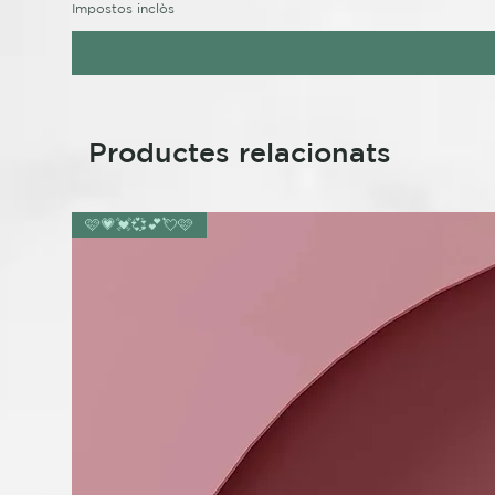
Impostos inclòs
Productes relacionats
🩷💗💓💞💕💘🩷