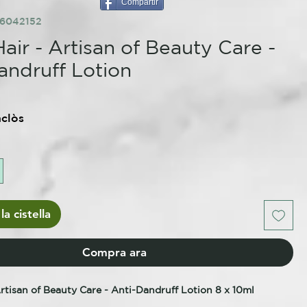
Compartir
86042152
air - Artisan of Beauty Care -
andruff Lotion
e
nclòs
la cistella
Compra ara
rtisan of Beauty Care - Anti-Dandruff Lotion 8 x 10ml