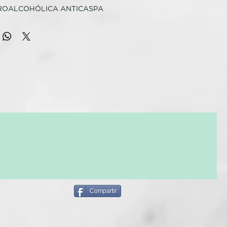
ROALCOHÓLICA ANTICASPA
I CASPA
O TRICOLOGICO
lcohólica específica para el cuero cabelludo con caspa.
e la piel, contrarresta la producción de caspa.
ol de té
alix Orgánico
romero
amina
co
Compartir
 BEAUTY CARE:
ir específica para anomalías del cuero cabelludo. Fue creado
y prevenir eficazmente las imperfecciones más comunes como