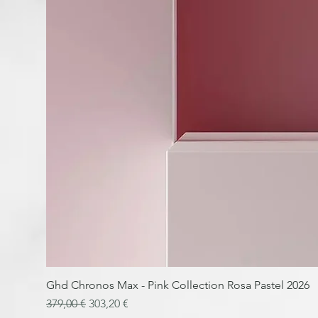
Ghd Chronos Max - Pink Collection Rosa Pastel 2026
Preu normal
Preu d'oferta
379,00 €
303,20 €