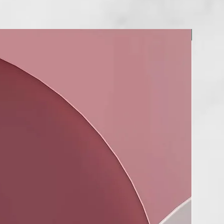
abello, la caspa, el sebo y el cuero cabelludo sensible.
NOU!
R), ALCOHOL DENAT., PEG-40
ED CASTOR OIL, ROSMARINUS
S LEAF EXTRACT (ROSMARINUS
 (ROSEMARY) LEAF EXTRACT), SALIX
OW) BARK EXTRACT, CAFFEINE
, CLIMBAZOLE, GLYCERIN,
INYL UREA, MELALEUCA ALTERNIFOLIA
EUCA ALTERNIFOLIA (TEA TREE) LEAF
OL, MENTHYL LACTATE, NIACINAMIDE,
 PARFUM (FRAGRANCE), PIROCTONE
LYSORBATE 20, PPG-26-BUTETH-26,
GLYCOL, PYRIDOXINE HCl,
 OFFICINALIS OIL (ROSMARINUS
 (ROSEMARY) LEAF OIL), SALICYLIC