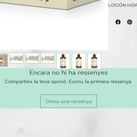
LOCIÓN HID
LOCIÓN ANT
TRATAMIENT
Loción hidroa
Actuando sobr
Mentol
Aceite de árb
vitamina B6
Nicotinamida
D-pantenol
Encara no hi ha ressenyes
Extracto de S
Comparteix la teva opinió. Escriu la primera ressenya.
Extracto de 
Cafeína
Piroctona Ol
Deixa una ressenya
Climbazol
Ácido salicíli
ARTISAN OF
Línea Roverha
para tratar 