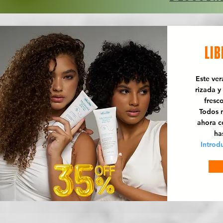
LIB
Este ve
rizada y
fresc
Todos n
ahora 
ha
Introd