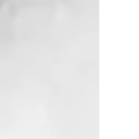
– El aceite de macadamia orgánico
nutre profundamente y ayuda a
combatir el encrespamiento.
Además, posee excelentes
propiedades acondicionadoras y
suavizantes, mejorando el
desenredado del cabello.