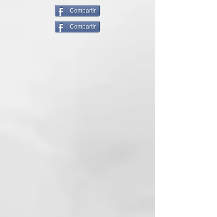
BENEFICIOS CLAVE
Compartir
Acción hidratante y
Compartir
voluminizadora: elimina
impurezas sin resecar el cabello;
regula suavemente la secreción
sebácea del cuero cabelludo;
fórmula suave sin sulfatos.
INGREDIENTES ACTIVOS
87 % de ingredientes naturales:
Extracto de orquídea, aceite de
macadamia orgánico.
MODO DE USO
Aplicar sobre el cabello húmedo,
masajear suavemente con
movimientos circulares, enjuagar
y repetir si es necesario. Usar la
mascarilla de la misma línea
potencia los beneficios del
champú, aportando al cabello la