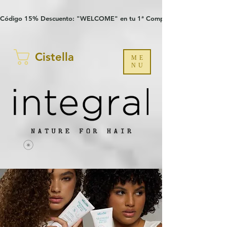
Verification: 97a30386b8a1fa77
G-YHZRM6P8WP
Código 15% Descuento: "WELCOME" en tu 1ª Compra
Cistella
ME
NU