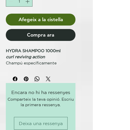
Afegeix a la cistella
Compra ara
HYDRA SHAMPOO 1000ml
curl reviving action
Champú específicamente
formulado para cabello rizado y
ondulado, con efecto hidratante y
regenerador. Su fórmula sin
sulfatos limpia con suavidad y
Encara no hi ha ressenyes
elimina todas las impurezas,
Comparteix la teva opinió. Escriu
regulando la producción de sebo
la primera ressenya.
y garantizando el equilibrio
natural de hidratación del cuero
cabelludo. Deja el cabello sano,
Deixa una ressenya
suave y fácil de desenredar.