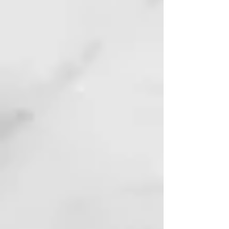
seleccionados para crear
productos de calidad capaces de
satisfacer las múltiples
necesidades de los diferentes
tipos de cabello rizado. El aceite
de linaza orgánico, presente en el
servicio técnico Bio-Perm, actúa
con suavidad y protección en
todo tipo de cabello. El innovador
sistema de ondulación de Curl On
Bio Perm, basado en cisteamina y
libre de amoníaco y tioglicolatos,
desarrolla su acción reductora
mediante un componente de
origen natural obtenido en
laboratorio a partir de la
modificación del aminoácido
cisteína, capaz de garantizar
resultados duraderos.
¿QUÉ INGREDIENTES ACTIVOS