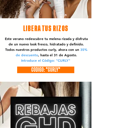
LIBERA TUS RIZOS
Este verano redescubre tu melena rizada y disfruta
de un nuevo look fresco, hidratado y definido.
Todos nuestros productos curly, ahora con un
35%
de descuento
, hasta el 31 de Agosto.
Introduce el Código: "CURLY"
CÓDIGO: "CURLY"