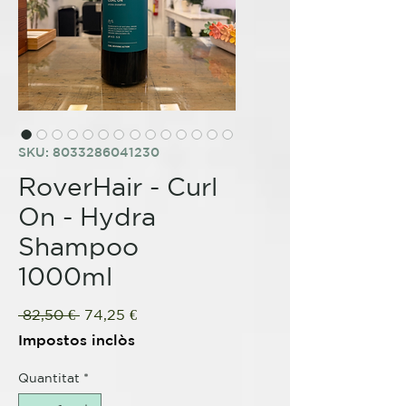
SKU: 8033286041230
RoverHair - Curl
On - Hydra
Shampoo
1000ml
Preu
Preu
 82,50 € 
74,25 €
normal
d'oferta
Impostos inclòs
Quantitat
*