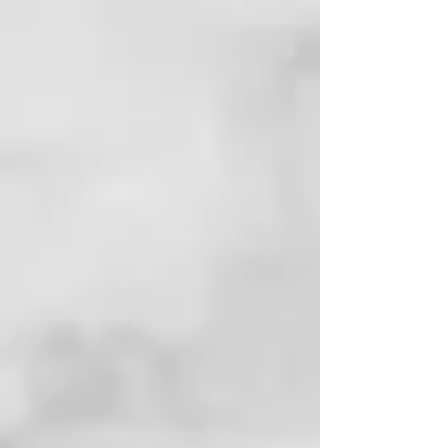
CONTIENE?
A continuación, los ingredientes
activos de la línea Curl On:
– La cisteamina desarrolla su
acción reductora mediante un
componente de origen natural
obtenido en laboratorio mediante
la modificación del aminoácido
cisteína, lo que garantiza
resultados duraderos.
– El aceite de linaza actúa con
suavidad y protección en todo
tipo de cabello.
– La queratina vegetal
reconstruye la fibra capilar,
haciéndola más fuerte y
resistente.
– El extracto de orquídea hidrata
la fibra capilar, haciéndola más
fuerte y resistente. Tiene un
potente efecto
antiencrespamiento.