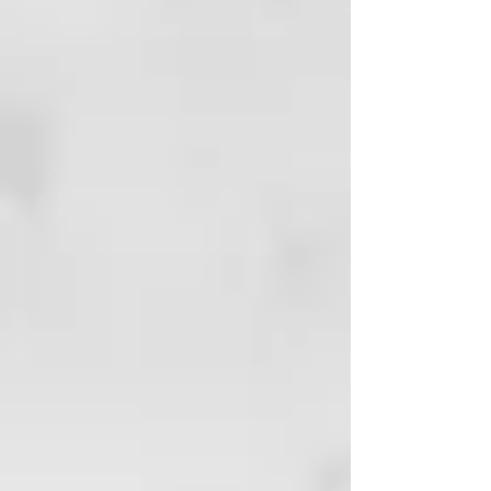
hidratación y elasticidad
deseadas.
CURL ON
Ya sea ondulado, rizado o
encrespado, cualquier tipo de
cabello puede verse afectado por
el frizz. Los tratamientos
agresivos, los lavados frecuentes,
los factores ambientales y la falta
de hidratación son algunas de las
principales causas del frizz y el
cabello opaco. ¡Tenemos la
solución!
Tecnología de Formulación
La nueva línea profesional creada
para el cuidado del cabello rizado
y ondulado. Los ingredientes
activos de la línea Curl On han
sido cuidadosamente