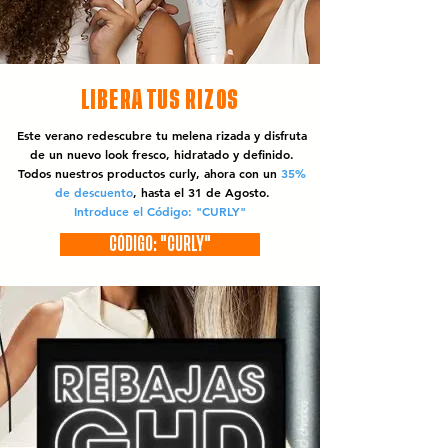
LIBERA TUS RIZOS
Este verano redescubre tu melena rizada y disfruta
de un nuevo look fresco, hidratado y definido.
Todos nuestros productos curly, ahora con un
35%
de descuento
, hasta el 31 de Agosto.
Introduce el Código: "CURLY"
CÓDIGO: "CURLY"