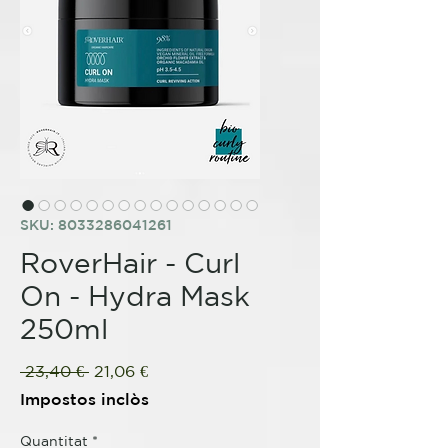
SKU: 8033286041261
RoverHair - Curl
On - Hydra Mask
250ml
Preu
Preu
 23,40 € 
21,06 €
normal
d'oferta
Impostos inclòs
Quantitat
*