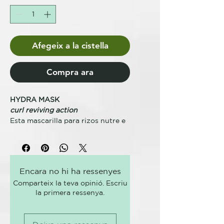
Afegeix a la cistella
Compra ara
HYDRA MASK
curl reviving action
Esta mascarilla para rizos nutre e
hidrata el cabello sin apelmazarlo,
dejándolo suave, brillante y
flexible. Facilita el peinado
desenredando los nudos y
Encara no hi ha ressenyes
previniendo el daño causado por
Comparteix la teva opinió. Escriu
el peinado. Deja el cabello
la primera ressenya.
manejable y define los rizos.
BENEFICIOS CLAVE