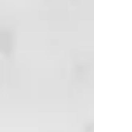
agresivos, los lavados frecuentes,
los factores ambientales y la falta
de hidratación son algunas de las
principales causas del frizz y el
cabello opaco. ¡Tenemos la
solución!
Tecnología de Formulación
La nueva línea profesional creada
para el cuidado del cabello rizado
y ondulado. Los ingredientes
activos de la línea Curl On han
sido cuidadosamente
seleccionados para crear
productos de calidad capaces de
satisfacer las múltiples
necesidades de los diferentes
tipos de cabello rizado. El aceite
de linaza orgánico, presente en el
servicio técnico Bio-Perm, actúa
con suavidad y protección en