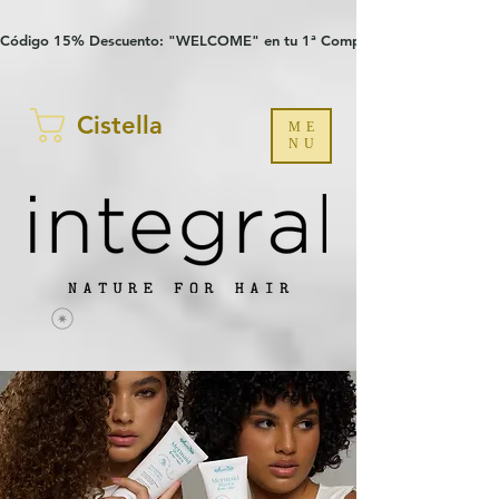
Verification: 97a30386b8a1fa77
G-YHZRM6P8WP
Código 15% Descuento: "WELCOME" en tu 1ª Compra
Cistella
ME
NU