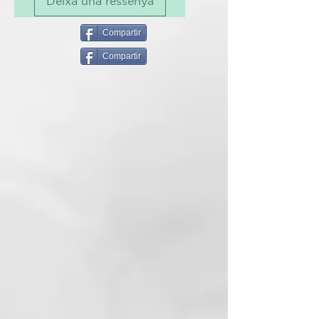
Deixa una ressenya
Nutre el cabello sin apelmazarlo,
aportando brillo, suavidad y
elasticidad. Revitaliza los rizos y
Compartir
su fórmula no contiene aceites
Compartir
minerales.
INGREDIENTES ACTIVOS
89 % de ingredientes naturales:
Extracto de orquídea, aceite de
macadamia orgánico
MODO DE EMPLEO
Aplicar sobre el cabello húmedo y
lavado, masajear suavemente a lo
largo del cabello. Dejar actuar de
5 a 10 minutos y enjuagar.
CURL ON
Ya sea ondulado, rizado o
encrespado, cualquier tipo de
cabello puede verse afectado por
el frizz. Los tratamientos