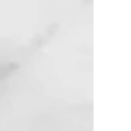
todo tipo de cabello. El innovador
sistema de ondulación de Curl On
Bio Perm, basado en cisteamina y
libre de amoníaco y tioglicolatos,
desarrolla su acción reductora
mediante un componente de
origen natural obtenido en
laboratorio a partir de la
modificación del aminoácido
cisteína, capaz de garantizar
resultados duraderos.
¿QUÉ INGREDIENTES ACTIVOS
CONTIENE?
A continuación, los ingredientes
activos de la línea Curl On:
– La cisteamina desarrolla su
acción reductora mediante un
componente de origen natural
obtenido en laboratorio mediante
la modificación del aminoácido