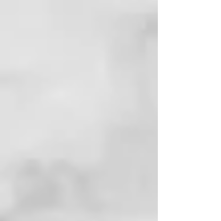
cisteína, lo que garantiza
resultados duraderos.
– El aceite de linaza actúa con
suavidad y protección en todo
tipo de cabello.
– La queratina vegetal
reconstruye la fibra capilar,
haciéndola más fuerte y
resistente.
– El extracto de orquídea hidrata
la fibra capilar, haciéndola más
fuerte y resistente. Tiene un
potente efecto
antiencrespamiento.
– El aceite de macadamia orgánico
nutre profundamente y ayuda a
combatir el encrespamiento.
Además, posee excelentes
propiedades acondicionadoras y
suavizantes, mejorando el
desenredado del cabello.