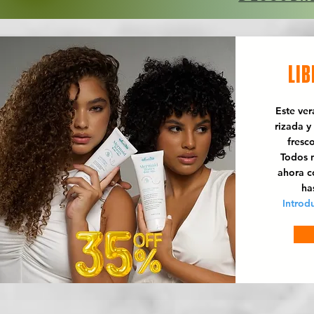
LIB
Este ve
rizada y
fresc
Todos n
ahora 
ha
Introd