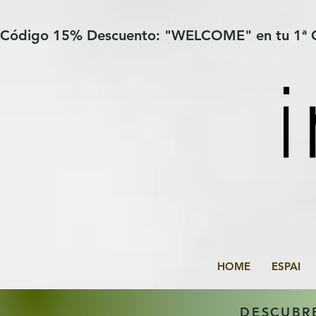
Verification: 97a30386b8a1fa77
G-YHZRM6P8WP
Código 15% Descuento: "WELCOME" en tu 1ª
HOME
ESPAI
DESCUBR