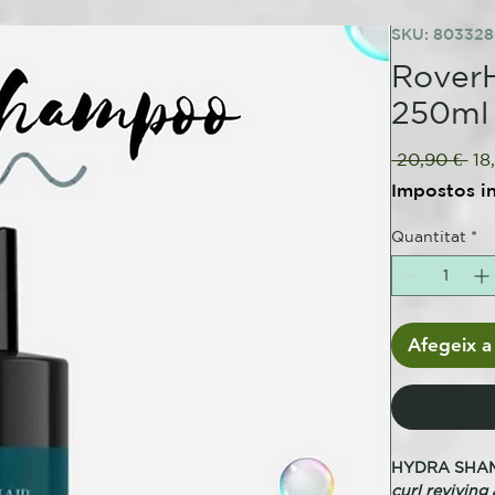
SKU: 80332
RoverH
250ml
Pr
 20,90 € 
18
no
Impostos i
Quantitat
*
Afegeix a 
HYDRA SHA
curl reviving