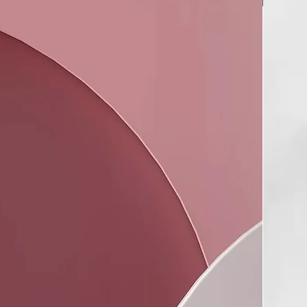
ina desarrolla su acción reductora mediante un componente
ural obtenido en laboratorio mediante la modificación del
steína, lo que garantiza resultados duraderos.
e linaza actúa con suavidad y protección en todo tipo de
a vegetal reconstruye la fibra capilar, haciéndola más fuerte y
 de orquídea hidrata la fibra capilar, haciéndola más fuerte y
iene un potente efecto antiencrespamiento.
de macadamia orgánico nutre profundamente y ayuda a
encrespamiento. Además, posee excelentes propiedades
ras y suavizantes, mejorando el desenredado del cabello.