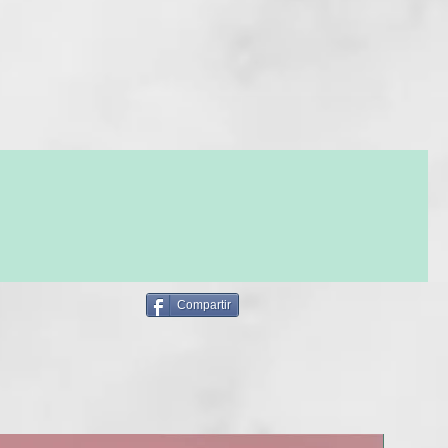
do, rizado o encrespado, cualquier tipo de cabello puede
o por el frizz. Los tratamientos agresivos, los lavados
os factores ambientales y la falta de hidratación son algunas
pales causas del frizz y el cabello opaco. ¡Tenemos la solución!
e Formulación
a profesional creada para el cuidado del cabello rizado y
 ingredientes activos de la línea Curl On han sido
te seleccionados para crear productos de calidad capaces
 las múltiples necesidades de los diferentes tipos de cabello
ite de linaza orgánico, presente en el servicio técnico Bio-
on suavidad y protección en todo tipo de cabello. El
stema de ondulación de Curl On Bio Perm, basado en
libre de amoníaco y tioglicolatos, desarrolla su acción
Compartir
diante un componente de origen natural obtenido en
 partir de la modificación del aminoácido cisteína, capaz de
sultados duraderos.
DIENTES ACTIVOS CONTIENE?
n, los ingredientes activos de la línea Curl On:
NOU!