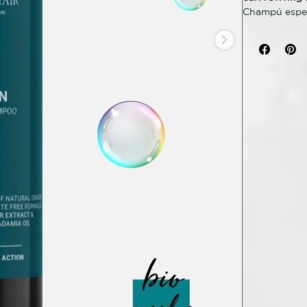
Champú espec
efecto hidrat
suavidad y el
garantizando 
el cabello sa
BENEFICIOS
Acción hidrat
cabello; regu
fórmula suave
INGREDIENT
87 % de ingre
macadamia or
MODO DE U
Aplicar sobr
circulares, en
línea potenci
hidratación y