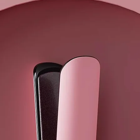
– La cisteam
de origen nat
aminoácido ci
– El aceite d
cabello.
– La queratin
resistente.
– El extracto
resistente. T
– El aceite 
combatir el 
acondicionado