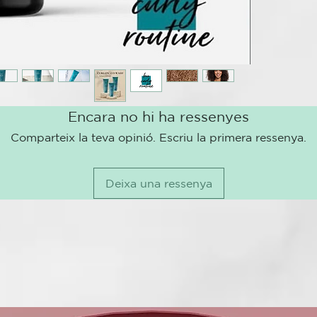
CURL ON
Ya sea ondula
verse afectad
frecuentes, l
de las princi
Tecnología d
La nueva líne
Encara no hi ha ressenyes
ondulado. Los
Comparteix la teva opinió. Escriu la primera ressenya.
cuidadosamen
de satisfacer
rizado. El ace
Deixa una ressenya
Perm, actúa c
innovador si
cisteamina y 
reductora me
laboratorio a
garantizar re
¿QUÉ INGRE
A continuació