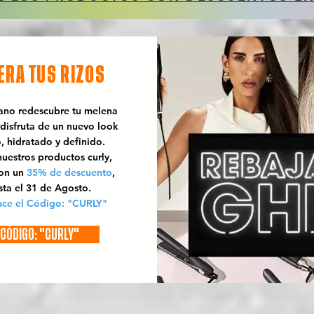
ERA TUS RIZOS
rano redescubre tu melena
 disfruta de un nuevo look
o, hidratado y definido.
uestros productos curly,
con un
35% de descuento
,
sta el 31 de Agosto.
uce el Código: "CURLY"
CÓDIGO: "CURLY"