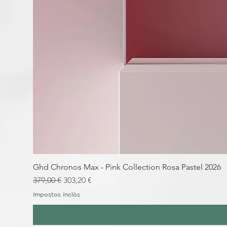
Ghd Chronos Max - Pink Collection Rosa Pastel 2026
Preu normal
Preu d'oferta
379,00 €
303,20 €
Impostos inclòs