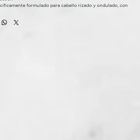
íficamente formulado para cabello rizado y ondulado, con
ante y regenerador. Su fórmula sin sulfatos limpia con
imina todas las impurezas, regulando la producción de sebo y
el equilibrio natural de hidratación del cuero cabelludo. Deja
no, suave y fácil de desenredar.
 CLAVE
ante y voluminizadora: elimina impurezas sin resecar el
la suavemente la secreción sebácea del cuero cabelludo;
 sin sulfatos.
ES ACTIVOS
dientes naturales: Extracto de orquídea, aceite de
gánico.
SO
e el cabello húmedo, masajear suavemente con movimientos
juagar y repetir si es necesario. Usar la mascarilla de la misma
a los beneficios del champú, aportando al cabello la
 elasticidad deseadas.