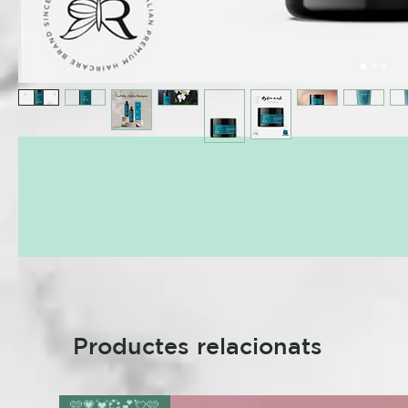
Productes relacionats
🩷💗💓💞💕💘🩷