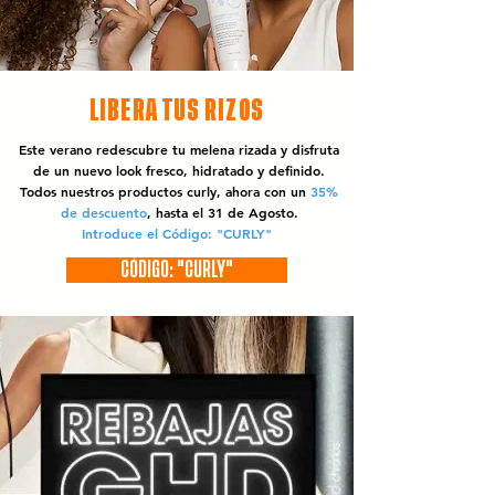
LIBERA TUS RIZOS
Este verano redescubre tu melena rizada y disfruta
de un nuevo look fresco, hidratado y definido.
Todos nuestros productos curly, ahora con un
35%
de descuento
, hasta el 31 de Agosto.
Introduce el Código: "CURLY"
CÓDIGO: "CURLY"