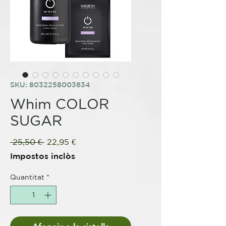
SKU: 8032258003634
Whim COLOR
SUGAR
Preu
Preu
 25,50 € 
22,95 €
normal
d'oferta
Impostos inclòs
Quantitat
*