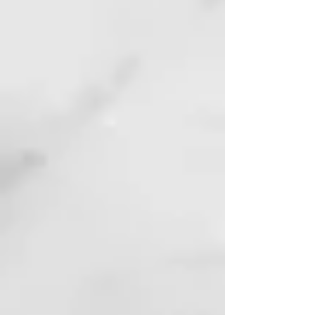
d'aplicar el producte.
-Distribuya de manera uniforme
sobre el cabell rentat i humit.
-Sobre el cabell tenyit, apliqui el
producte 5 minuts per refrescar i
mantenir la brillantor de la color.
-Sobre el cabell natural, apliqui el
producte de 5 a 10 minuts, d'acord
amb la intensitat de l'reflex
desitjat i / o per donar
lluminositat a la color natural.
-Enjuague abundantment.
En pocs i simples gestos, Whim
revitalitza l intensitat de la color,
donándole a cabells reflexos
esplèndids. Es recomana l'ús cada
3-5 xampú.