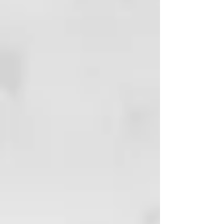
-Resiste a 5 rentats.
GRÀCIES ALS FILTRES SOLARS
UVA-UVB, PROTEGEIX EL COLOR
DEL CABELL DELS RAIGS DEL
SOL
Whim és també sinònim de
tecnologia cosmètica. Una
formula en el complet respecte de
la salut de cabells, una barreja de
polímers i agents hidratants-
abrillantadors que:
-Donan extrema brillantor i
setinat a l'cabell.
-Milloren el pentinat deixant el
cabell amb brillantor i suau.
-Nutren en profunditat sense
endurir.
-Milloren l'efecte antiestàtic,
deixant el cabell suau i sedós.
¿COM ES USA?
-Póngase els guants abans