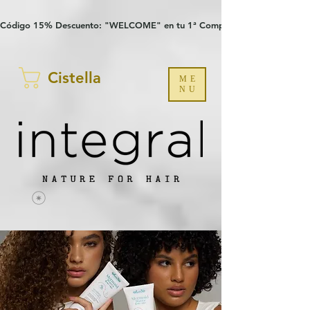
Verification: 97a30386b8a1fa77
G-YHZRM6P8WP
Código 15% Descuento: "WELCOME" en tu 1ª Compra
Cistella
ME
NU